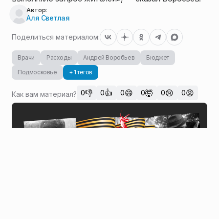
Автор:
Аля Светлая
Поделиться материалом:
Врачи
Расходы
Андрей Воробьев
Бюджет
Подмосковье
+ 1 тегов
👎
👍
😄
🤯
😢
😡
0
0
0
0
0
0
Как вам материал?