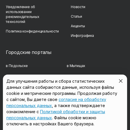
Уведомление об
Новости
использовании
Статьи
рекомендательных
технологий
Акценты
Политика конфиденциальности
Инфографика
Городские порталы
в Подольске
в Мытищах
в Реутове
в Балашихе
Для улучшения работы и сбора статистических
данных сайта собираются данные, используя файлы
в Сергиевом Посаде
в Люберцах
cookie и метрические программы. Продолжая работу
в Красногорске
в Королёве
с сайтом, Вы даете свое
согласие на обработку
персональных данных
, а также подтверждаете
в Домодедово
в Щёлково
ознакомление с
Политикой обработки и защиты
персональных данных
. Файлы cookie можно
отключить в настройках Вашего браузера.
Мы в соцсетях