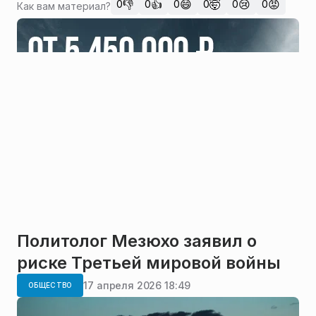
👎
👍
😄
🤯
😢
😡
0
0
0
0
0
0
Как вам материал?
Политолог Мезюхо заявил о
риске Третьей мировой войны
17 апреля 2026 18:49
ОБЩЕСТВО