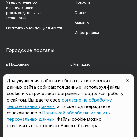
Уведомление об
Новости
использовании
Статьи
рекомендательных
технологий
Акценты
Политика конфиденциальности
Инфографика
Городские порталы
в Подольске
в Мытищах
в Реутове
в Балашихе
Для улучшения работы и сбора статистических
данных сайта собираются данные, используя файлы
в Сергиевом Посаде
в Люберцах
cookie и метрические программы. Продолжая работу
в Красногорске
в Королёве
с сайтом, Вы даете свое
согласие на обработку
персональных данных
, а также подтверждаете
в Домодедово
в Щёлково
ознакомление с
Политикой обработки и защиты
персональных данных
. Файлы cookie можно
отключить в настройках Вашего браузера.
Мы в соцсетях