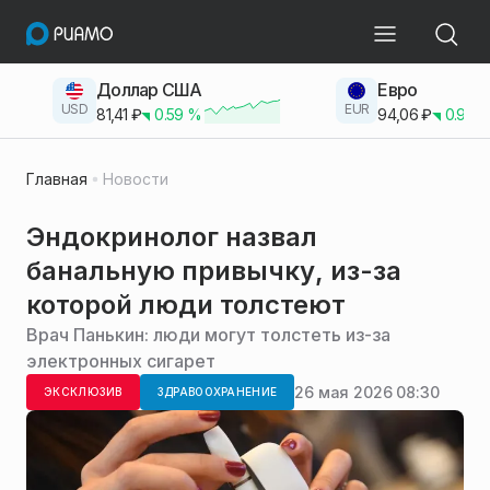
Доллар США
Евро
USD
EUR
81,41
₽
0.59
%
94,06
₽
0.93
Главная
Новости
Эндокринолог назвал
банальную привычку, из-за
которой люди толстеют
Врач Панькин: люди могут толстеть из-за
электронных сигарет
26 мая 2026 08:30
ЭКСКЛЮЗИВ
ЗДРАВООХРАНЕНИЕ