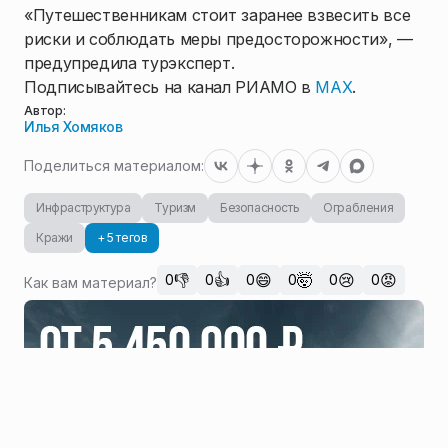
«Путешественникам стоит заранее взвесить все
риски и соблюдать меры предосторожности», —
предупредила турэксперт.
Подписывайтесь на канал РИАМО в
MAX
.
Автор:
Илья Хомяков
Поделиться материалом:
Инфраструктура
Туризм
Безопасность
Ограбления
Кражи
+ 5 тегов
👎
👍
😄
🤯
😢
😡
0
0
0
0
0
0
Как вам материал?