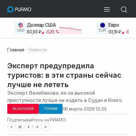
Доллар США
Евро
USD
EUR
80,93
₽
-0.25
%
93,19
₽
-0.42
Главная
Новости
Эксперт предупредила
туристов: в эти страны сейчас
лучше не лететь
Эксперт Велибекова: из-за высокой
преступности лучше не ездить в Судан и Конго
06 марта 2026 12:25
ЭКСКЛЮЗИВ
ТУРИЗМ
Подписывайтесь на РИАМО: