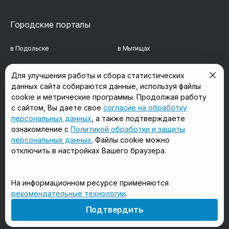
Городские порталы
в Подольске
в Мытищах
в Реутове
в Балашихе
Для улучшения работы и сбора статистических
данных сайта собираются данные, используя файлы
в Сергиевом Посаде
в Люберцах
cookie и метрические программы. Продолжая работу
в Красногорске
в Королёве
с сайтом, Вы даете свое
согласие на обработку
персональных данных
, а также подтверждаете
в Домодедово
в Щёлково
ознакомление с
Политикой обработки и защиты
персональных данных
. Файлы cookie можно
отключить в настройках Вашего браузера.
Мы в соцсетях
На информационном ресурсе применяются
рекомендательные технологии
.
18+
Подтвердить