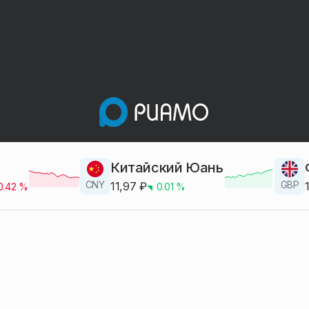
Китайский Юань
CNY
GBP
11,97
₽
0.42
%
0.01
%