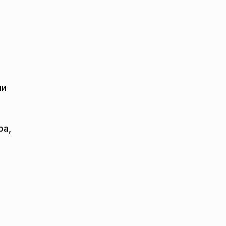
ми
ра,