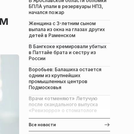
В Ярославской области обломки
БПЛА упали в резервуары НПЗ,
начался пожар
им
Женщина с 3-летним сыном
выпала из окна на глазах других
детей в Раменском
В Бангкоке кремировали убитых
в Паттайе брата и сестру из
России
Воробьев: Балашиха остается
одним из крупнейших
промышленных центров
Подмосковья
Врачи «отменяют» Летучую
после скандального выпуска
«Ревизорро» о стоматологе
Все новости