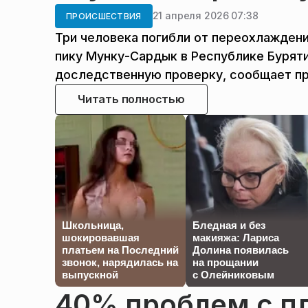
21 апреля 2026 07:38
ПРОИСШЕСТВИЯ
Три человека погибли от переохлаждени
пику Мунку-Сардык в Республике Буряти
доследственную проверку, сообщает п
Читать полностью
Школьница,
Бледная и без
шокировавшая
макияжа: Лариса
платьем на Последний
Долина появилась
звонок, нарядилась на
на прощании
выпускной
с Олейниковым
40% проблем с п