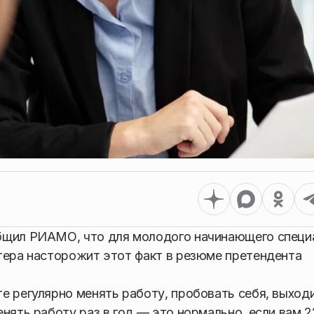
бщил РИАМО, что для молодого начинающего специ
тера насторожит этот факт в резюме претендента
е регулярно менять работу, пробовать себя, выход
нять работу раз в год — это нормально, если вам 2