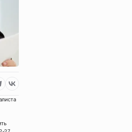
алиста
ить
2-27