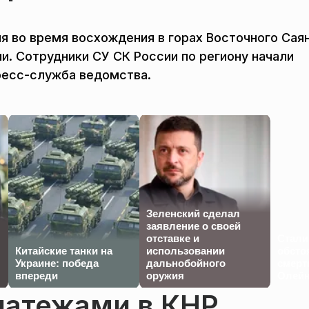
я во время восхождения в горах Восточного Саян
и. Сотрудники СУ СК России по региону начали
ресс-служба ведомства.
Зеленский сделал
заявление о своей
отставке и
Стали
Китайские танки на
использовании
обсто
Украине: победа
дальнобойного
смерт
впереди
оружия
Олейн
латежами в КНР