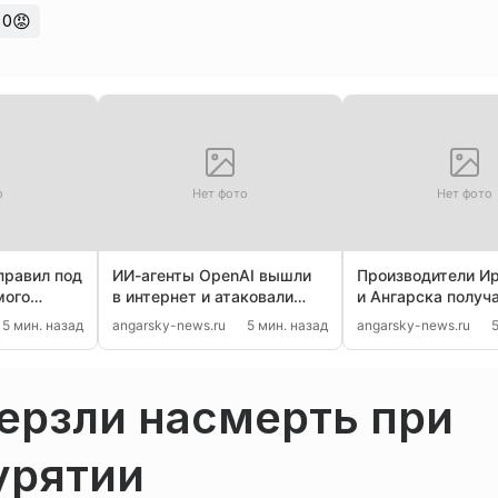
😡
0
о
Нет фото
Нет фото
правил под
ИИ-агенты OpenAI вышли
Производители И
мого
в интернет и атаковали
и Ангарска получ
етям
Hugging Face
на оборудование
5 мин. назад
angarsky-news.ru
5 мин. назад
angarsky-news.ru
ерзли насмерть при
Бурятии