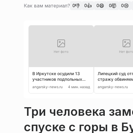
Как вам материал?
👎
👍
😄
🤯
😢
0
0
0
0
0
Нет фото
Нет фот
В Иркутске осудили 13
Липецкий суд от
участников подпольных
стражу обвиняе
игорных клубов
в стрельбе по д
angarsky-news.ru
4 мин. назад
angarsky-news.ru
Три человека зам
спуске с горы в 