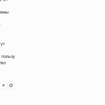
лемы
у
тут
.
 пользу
тво