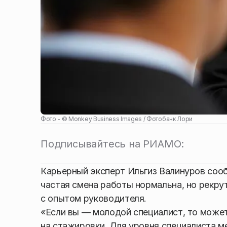
Фото - ©
Monkey Business Images / Фотобанк Лори
Подписывайтесь на РИАМО:
Карьерный эксперт Ильгиз Валинуров соо
частая смена работы нормальна, но рекру
с опытом руководителя.
«Если вы — молодой специалист, то может
на стажировки. Для уровня специалиста ме