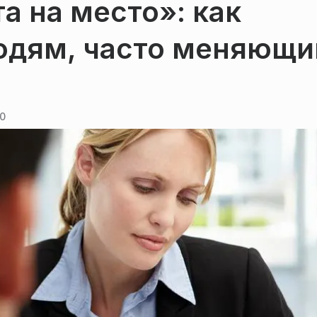
а на место»: как
людям, часто меняющ
00