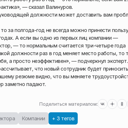
рактика», — сказал Валинуров.
 руководящей должности может доставить вам проб
 то за полгода-год не всегда можно принести польз
годах. А если вы одно из первых лиц компании —
ктор, — то нормальным считается три-четыре года
акой должности раз в год меняет место работы, то 
ебя, а просто неэффективен», — подчеркнул эксперт
рассчитывает, что новый сотрудник будет приносить
вашему резюме видно, что вы меняете трудоустройс
ер заметно падают.
Поделиться материалом:
ектора
Компании
+ 3 тегов