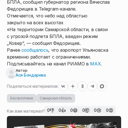
БПЛА, сообщил губернатор региона Вячеслав
Федорищев в Telegram-канале.
Отмечается, что небо над областью
закрыто на всех высотах
«На территории Самарской области, в связи
с угрозой подлета БПЛА, введен режим
„Ковер“, — сообщил Федорищев.
Ранее
сообщалось
, что аэропорт Ульяновска
временно работает с ограничениями.
Подписывайтесь на канал РИАМО в
MAX
.
Автор:
Ася Бондарева
Поделиться материалом:
Беспилотники
Самарская область
👎
👍
😄
🤯
😢
😡
0
0
0
0
0
0
Как вам материал?