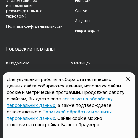
Уведомление об
Новости
использовании
Статьи
рекомендательных
технологий
Акценты
Политика конфиденциальности
Инфографика
Городские порталы
в Подольске
в Мытищах
в Реутове
в Балашихе
Для улучшения работы и сбора статистических
данных сайта собираются данные, используя файлы
в Сергиевом Посаде
в Люберцах
cookie и метрические программы. Продолжая работу
в Красногорске
в Королёве
с сайтом, Вы даете свое
согласие на обработку
персональных данных
, а также подтверждаете
в Домодедово
в Щёлково
ознакомление с
Политикой обработки и защиты
персональных данных
. Файлы cookie можно
отключить в настройках Вашего браузера.
Мы в соцсетях