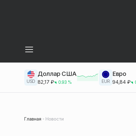
Доллар США
Евро
USD
EUR
82,17
₽
94,84
₽
0.93
%
Главная
Новости