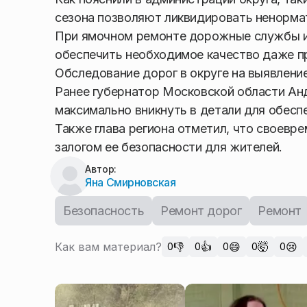
сезона позволяют ликвидировать ненорма
При ямочном ремонте дорожные службы ис
обеспечить необходимое качество даже п
Обследование дорог в округе на выявлени
Ранее губернатор Московской области Ан
максимально вникнуть в детали для обесп
Также глава региона отметил, что своевр
залогом ее безопасности для жителей.
Автор:
Яна Смирновская
Безопасность
Ремонт дорог
Ремонт
Как вам материал?
👎
👍
😄
🤯
😢
0
0
0
0
0