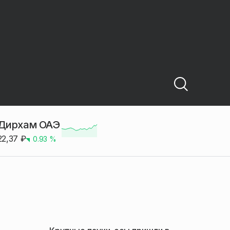
Дирхам ОАЭ
22,37
₽
0.93
%