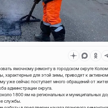
товать ямочному ремонту в городском округе Колом
, характерные для этой зимы, приводят к активно
му уже сейчас поступает много обращений от жите
жба админстрации округа.
 около 1 800 ям на региональных и муниципальных до
ые службы.
кие работы в преддверии начала планового ремонтно