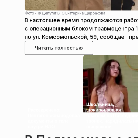
Фото - ©
Депутат БГО Екатерина Щербакова
В настоящее время продолжаются рабо
с операционным блоком травмоцентра 1 
по ул. Комсомольской, 59, сообщает пр
Читать полностью
Школьница,
Рассекречено:
шокировавшая
Пентагон обнародовал
платьем на Последни
документы о теле
звонок, нарядилась н
внутри НЛО
выпускной