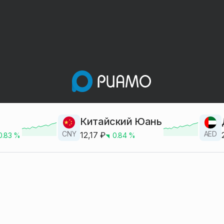
Китайский Юань
CNY
AED
12,17
₽
0.83
%
0.84
%