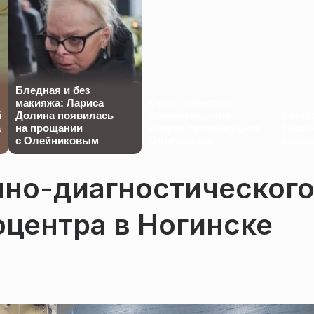
Бледная и без
макияжа: Лариса
Стали известны
й
Долина появилась
обстоятельства
Китай
а
на прощании
смерти телеведущего
Украи
с Олейниковым
Олейникова
впере
мно-диагностическог
центра в Ногинске