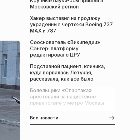
Крупные пауки-осы пришли в
Московский регион
Хакер выставил на продажу
украденные чертежи Boeing 737
MAX и 787
Сооснователь «Википедии»
Сэнгер: платформу
редактировало ЦРУ
Подставной пациент: клиника,
куда ворвалась Летучая,
рассказала, как все было
Болельщика «Спартака»
арестовали за нацистское
приветствие у метро Москвы
Все новости