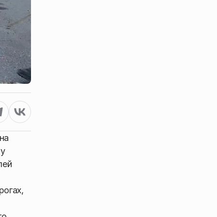
на
му
лей
рогах,
го