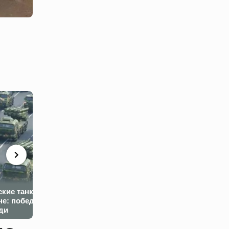
Зеленский сде
заявление о св
Покушение на
отставке и
ские танки на
Зеленского в
использовании
не: победа
аэропорту Жешува в
дальнобойног
ди
Польше. Подробности
оружия