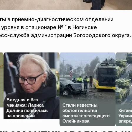
ты в приемно-диагностическом отделении
уровня в стационаре № 1 в Ногинске
есс-служба администрации Богородского округа.
Бледная и без
макияжа: Лариса
Стали известны
й
Долина появилась
обстоятельства
Китай
а
на прощании
смерти телеведущего
Украи
с Олейниковым
Олейникова
впере