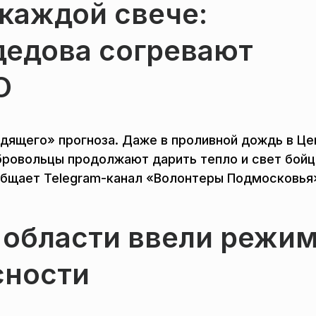
 каждой свече:
едова согревают
О
ящего» прогноза. Даже в проливной дождь в Це
бровольцы продолжают дарить тепло и свет бойц
общает Telegram-канал «Волонтеры Подмосковья
 области ввели режи
сности