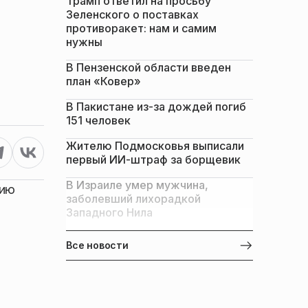
Трамп ответил на просьбу
Зеленского о поставках
противоракет: нам и самим
нужны
В Пензенской области введен
план «Ковер»
В Пакистане из-за дождей погиб
151 человек
Жителю Подмосковья выписали
первый ИИ-штраф за борщевик
В Израиле умер мужчина,
нию
заболевший лихорадкой
Западного Нила
Все новости