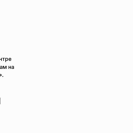
нтре
ам на
».
м