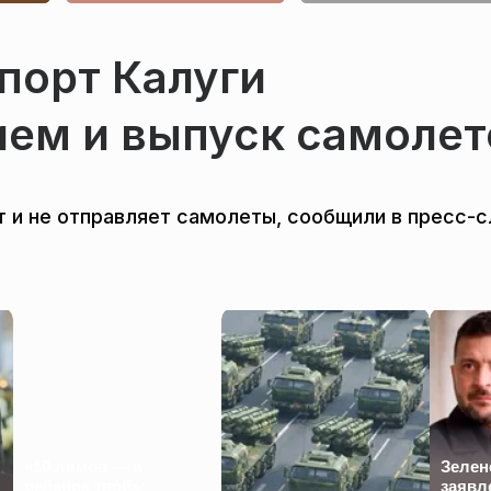
порт Калуги
ием и выпуск самолет
т и не отправляет самолеты, сообщили в пресс-
«10 лямов — и
Зелен
ребенок твой»:
заявл