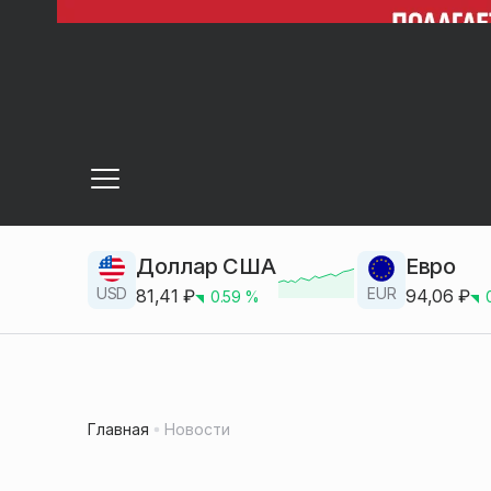
Доллар США
Евро
USD
EUR
81,41
₽
94,06
₽
0.59
%
Главная
Новости