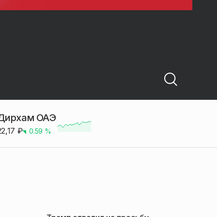
Дирхам ОАЭ
22,17
₽
0.59
%