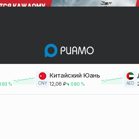
Китайский Юань
CNY
AED
12,06
₽
0.93
%
0.80
%