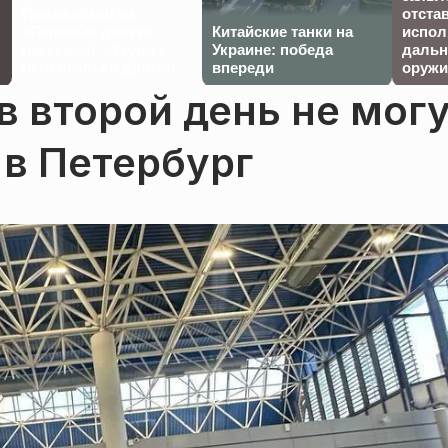
Полежайкин из
отста
«Папиных дочек»
Китайские танки на
испол
рассказал, откуда у
Украине: победа
дальн
него столько долгов
впереди
оружи
 второй день не мог
 в Петербург