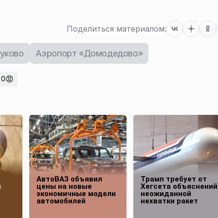
.
Поделиться материалом:
уково
Аэропорт «Домодедово»
😡
0
АвтоВАЗ объявил
Трамп требует от
и
цены на новые
Хегсета объяснений
экономичные модели
неожиданной
автомобилей
нехватки ракет