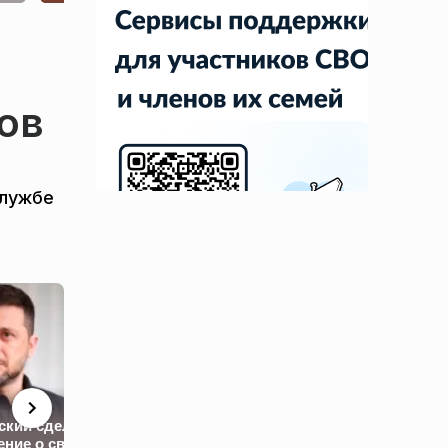
ов
службе
ский сделал
ение о своей