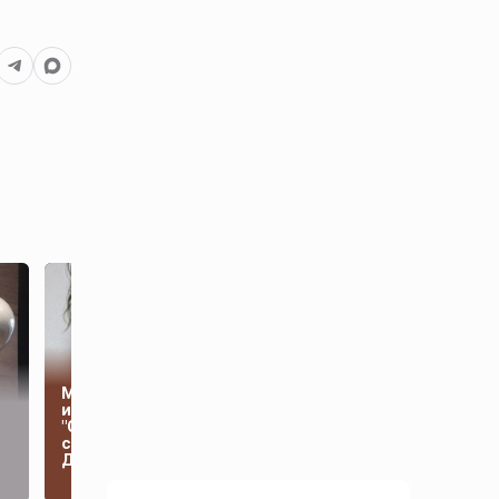
Мостовому
интересно, как в
"Спартаке"
NYT: ЦРУ втайне
сыграются Угальде и
создало спецгруппу
Даку
по Кубе