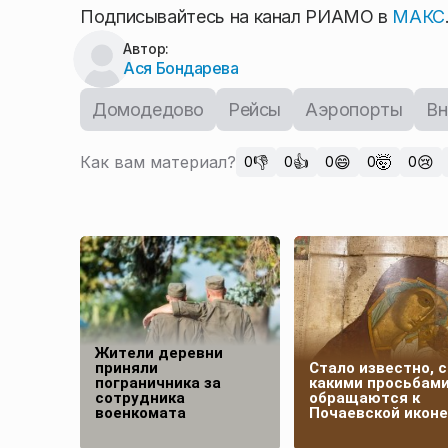
Подписывайтесь на канал РИАМО в
МАКС
Автор:
Ася Бондарева
Домодедово
Рейсы
Аэропорты
Вн
Как вам материал?
👎
👍
😄
🤯
😢
0
0
0
0
0
Жители деревни
приняли
Стало известно, с
пограничника за
какими просьбам
сотрудника
обращаются к
военкомата
Почаевской иконе