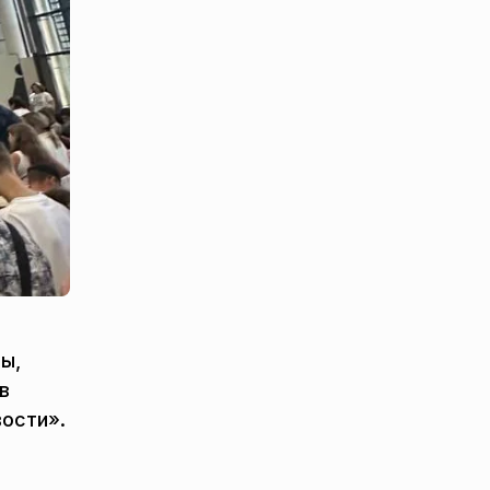
ы,
в
вости».