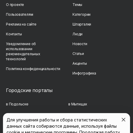
О проекте
Темы
Пользователям
Категории
Реклама на сайте
Шпаргалки
Контакты
Люди
Уведомление об
Новости
использовании
Статьи
рекомендательных
технологий
Акценты
Политика конфиденциальности
Инфографика
Городские порталы
в Подольске
в Мытищах
в Реутове
в Балашихе
Для улучшения работы и сбора статистических
данных сайта собираются данные, используя файлы
в Сергиевом Посаде
в Люберцах
cookie и метрические программы. Продолжая работу