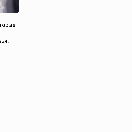
оторые
вья.