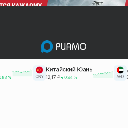
Китайский Юань
CNY
AED
12,17
₽
0.83
%
0.84
%