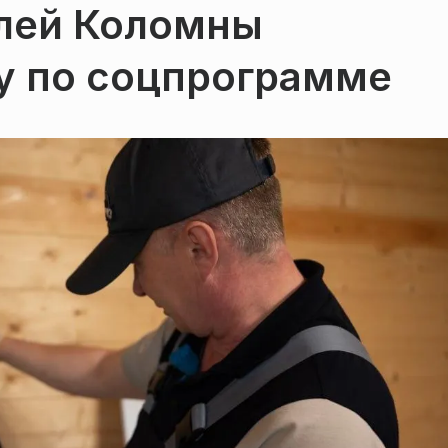
елей Коломны
зу по соцпрограмме