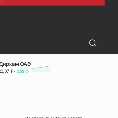
Дирхам ОАЭ
22,37
₽
0.93
%