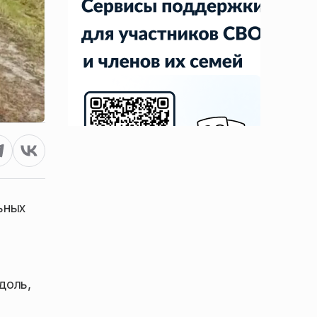
ьных
доль,