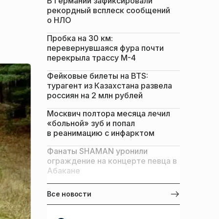
В Германии зафиксировали
рекордный всплеск сообщений
о НЛО
Пробка на 30 км:
перевернувшаяся фура почти
перекрыла трассу М-4
Фейковые билеты на BTS:
турагент из Казахстана развела
россиян на 2 млн рублей
Москвич полтора месяца лечил
«больной» зуб и попал
в реанимацию с инфарктом
Фанаты SHAMAN уронили
ограждение на концерте певца в
Абакане
Все новости