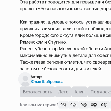
Эта работа проводится для повышения без
проекта «Безопасные и качественные доро
Как правило, шумовые полосы устанавлива
привлечь внимание водителей к соблюден
Кроме городского округа Клин больше все
Раменском и Ступино.
Ранее губернатор Московской области Ан
максимально вникнуть в детали для обесп
Также глава региона отметил, что своевр
залогом ее безопасности для жителей.
Автор:
Юлия Шабронова
Безопасность
Лето
Клин
Подмоск
Как вам материал?
👎
👍
😄
🤯
😢
0
0
0
0
0