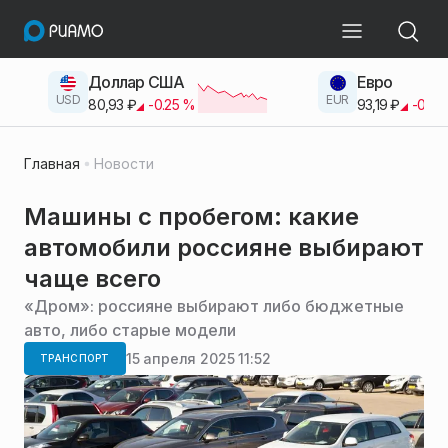
Доллар США
Евро
USD
EUR
80,93
₽
-0.25
%
93,19
₽
-0.42
Главная
Новости
Машины с пробегом: какие
автомобили россияне выбирают
чаще всего
«Дром»: россияне выбирают либо бюджетные
авто, либо старые модели
15 апреля 2025 11:52
ТРАНСПОРТ