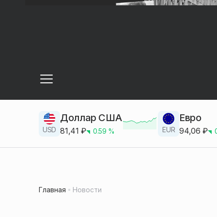
Доллар США
Евро
USD
EUR
81,41
₽
94,06
₽
0.59
%
Главная
Новости