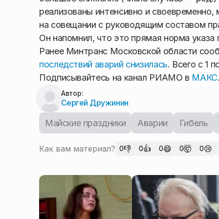
реализованы интенсивно и своевременно, 
на совещании с руководящим составом пра
Он напомнил, что это прямая норма указа 
Ранее Минтранс Московской области сооб
последствий аварий снизилась
. Всего с 1
Подписывайтесь на канал РИАМО в
МАКС
Автор:
Сергей Дружинин
Майские праздники
Аварии
Гибель
Как вам материал?
👎
👍
😄
🤯
😢
0
0
0
0
0