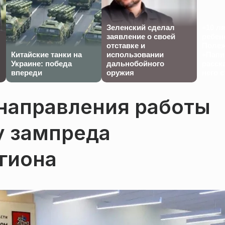
Зеленский сделал
«10 л
заявление о своей
ребен
отставке и
Полеж
Китайские танки на
использовании
«Папи
Украине: победа
дальнобойного
расска
впереди
оружия
него 
 направления работы
у зампреда
гиона