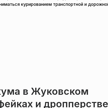
аниматься курированием транспортной и дорожно
кума в Жуковском
фейках и дропперств