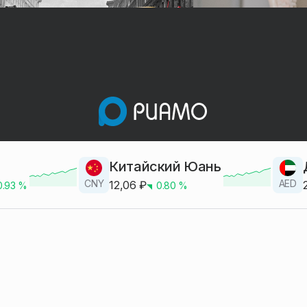
Китайский Юань
CNY
AED
12,06
₽
0.93
%
0.80
%