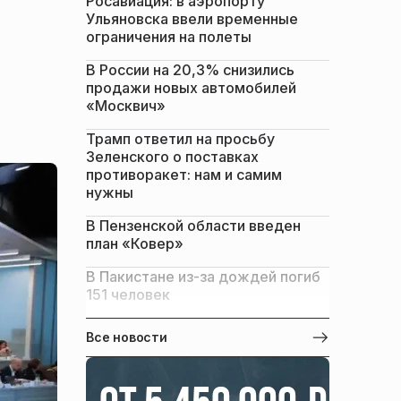
Росавиация: в аэропорту
Ульяновска ввели временные
ограничения на полеты
В России на 20,3% снизились
продажи новых автомобилей
«Москвич»
Трамп ответил на просьбу
Зеленского о поставках
противоракет: нам и самим
нужны
В Пензенской области введен
план «Ковер»
В Пакистане из-за дождей погиб
151 человек
Все новости