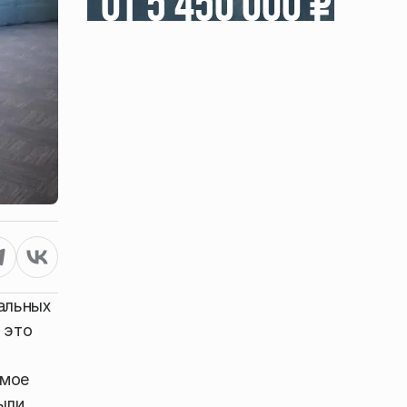
альных
 это
амое
ыли