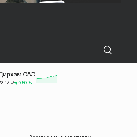
Дирхам ОАЭ
22,17
₽
0.59
%