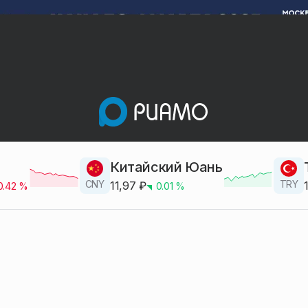
Китайский Юань
CNY
TRY
11,97
₽
0.42
%
0.01
%