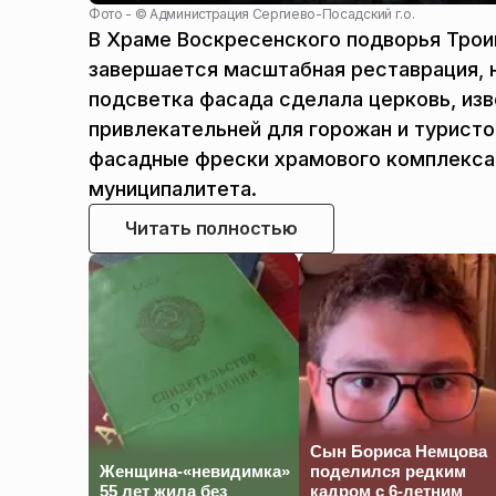
Фото - ©
Администрация Сергиево-Посадский г.о.
В Храме Воскресенского подворья Трои
завершается масштабная реставрация, н
подсветка фасада сделала церковь, изв
привлекательней для горожан и туристо
фасадные фрески храмового комплекса
муниципалитета.
Читать полностью
Сын Бориса Немцова
Женщина-«невидимка»
поделился редким
55 лет жила без
кадром с 6-летним