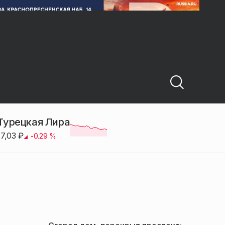
Турецкая Лира
17,03
₽
-0.29
%