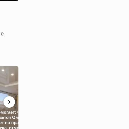
ые
Ефимов: по
программе КРТ
омогает: чем
северо-востоке
ается Омский
Снова рост: как
Москвы возвед
ет по правам
изменились цены на
квартал со
ека, отметивший
бензин в Белгороде и
сбалансирован