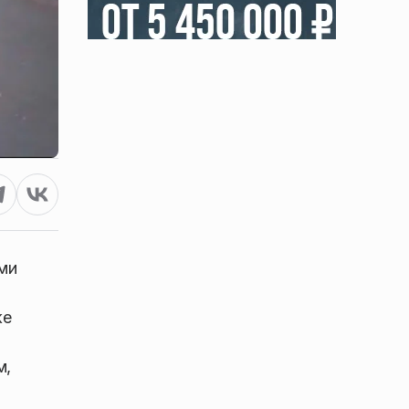
ими
же
м,