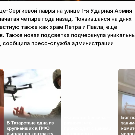
це-Сергиевой лавры на улице 1-я Ударная Армия
ачатая четыре года назад. Появившаяся на днях
естную также как храм Петра и Павла, еще
в. Также новая подсветка подчеркнула уникальн
, сообщила пресс-служба администрации
«Качество бензина —
Бог п
В Татарстане одна из
разное»: что
заним
крупнейших в ПФО
происходит с ценами
комит
выплат по контракту
на топливо в
челов