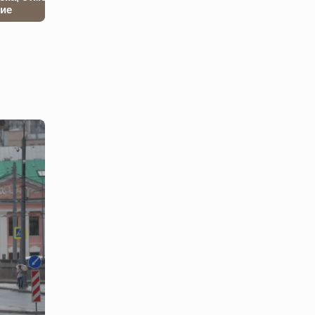
тие
есть ли дефицит?
застройкой