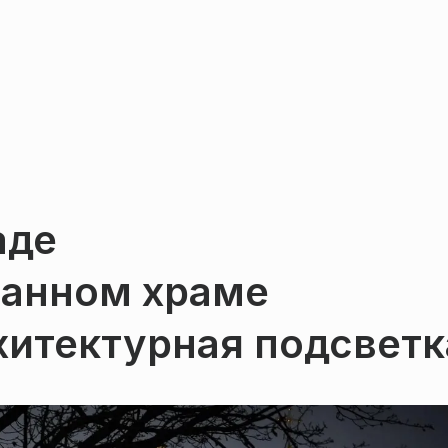
аде
ванном храме
хитектурная подсветк