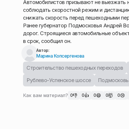
Автомобилистов призывают не выезжать на 
соблюдать скоростной режим и дистанцию,
снижать скорость перед пешеходными пе
Ранее губернатор Подмосковья Андрей Во
дорог. Строящиеся автомобильные объек
в срок, сообщил он.
Автор:
Марина Копсергенова
Строительство пешеходных переходов
Рублево-Успенское шоссе
Подмосковь
Как вам материал?
👎
👍
😄
🤯
😢
0
0
0
0
0