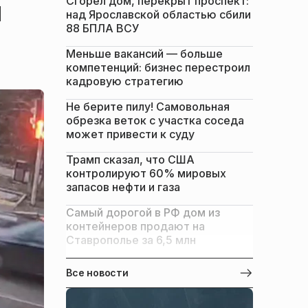
Сгорел дом, перекрыт проспект:
м
над Ярославской областью сбили
88 БПЛА ВСУ
Меньше вакансий — больше
компетенций: бизнес перестроил
кадровую стратегию
Не берите пилу! Самовольная
обрезка веток с участка соседа
может привести к суду
Трамп сказал, что США
контролируют 60% мировых
запасов нефти и газа
Самый дорогой в РФ дом из
контейнеров продают на
Ставрополье за 6,5 млн
Все новости