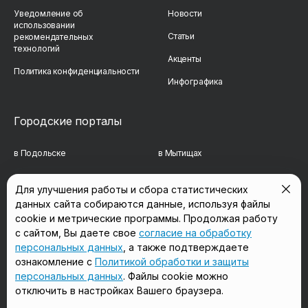
Уведомление об
Новости
использовании
Статьи
рекомендательных
технологий
Акценты
Политика конфиденциальности
Инфографика
Городские порталы
в Подольске
в Мытищах
в Реутове
в Балашихе
Для улучшения работы и сбора статистических
данных сайта собираются данные, используя файлы
в Сергиевом Посаде
в Люберцах
cookie и метрические программы. Продолжая работу
в Красногорске
в Королёве
с сайтом, Вы даете свое
согласие на обработку
персональных данных
, а также подтверждаете
в Домодедово
в Щёлково
ознакомление с
Политикой обработки и защиты
персональных данных
. Файлы cookie можно
отключить в настройках Вашего браузера.
Мы в соцсетях