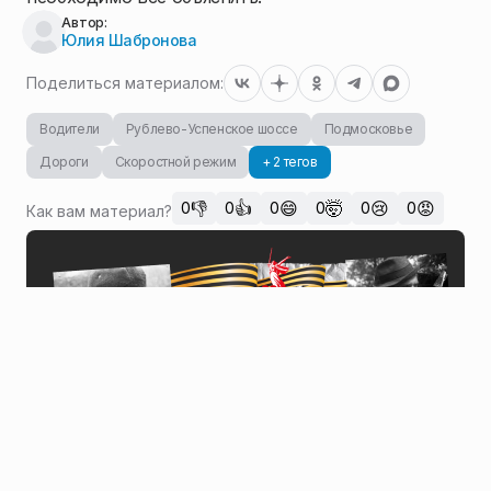
Автор:
Юлия Шабронова
Поделиться материалом:
Водители
Рублево-Успенское шоссе
Подмосковье
Дороги
Скоростной режим
+ 2 тегов
👎
👍
😄
🤯
😢
😡
0
0
0
0
0
0
Как вам материал?