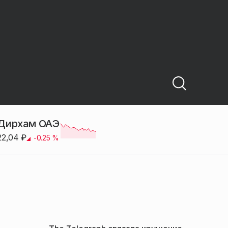
Дирхам ОАЭ
22,04
₽
-0.25
%