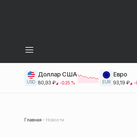
Доллар США
Евро
USD
EUR
80,93
₽
93,19
₽
-0.25
%
-
Главная
Новости