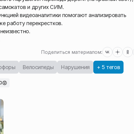
 самокатов и других СИМ.
ункцией видеоаналитики помогают анализировать
же работу перекрестков.
 неизвестно.
.
Поделиться материалом:
офоры
Велосипеды
Нарушения
+ 5 тегов
😡
0