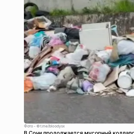
Фото - ©
t.me/bloodysx
В Сочи продолжается мусорный коллапс