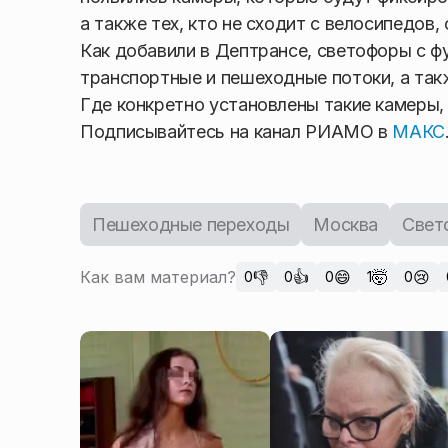
а также тех, кто не сходит с велосипедов,
Как добавили в Дептрансе, светофоры с ф
транспортные и пешеходные потоки, а так
Где конкретно установлены такие камеры,
Подписывайтесь на канал РИАМО в
МАКС
Пешеходные переходы
Москва
Свет
Как вам материал?
👎
👍
😄
🤯
😢
0
0
0
1
0