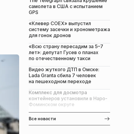
The Telegraph связала крушение
самолета в США с испытанием
GPS
«Клевер COEX» выпустил
систему засечки и хронометража
для гонок дронов
«Всю страну пересадим за 5–7
лет»: депутат Гусев о планах
по отечественному такси
Видео жуткого ДТП в Омске:
Lada Granta сбила 7 человек
на пешеходном переходе
Комплекс для досмотра
контейнеров установили в Наро-
Фоминском округе
Все новости