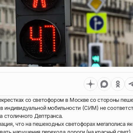
екрестках со светофором в Москве со стороны пеш
тв индивидуальной мобильности (СИМ) не соответс
а столичного Дептранса.
ация, что на пешеходных светофорах мегаполиса я
вать нарушения перехода дороги (на красный свет),