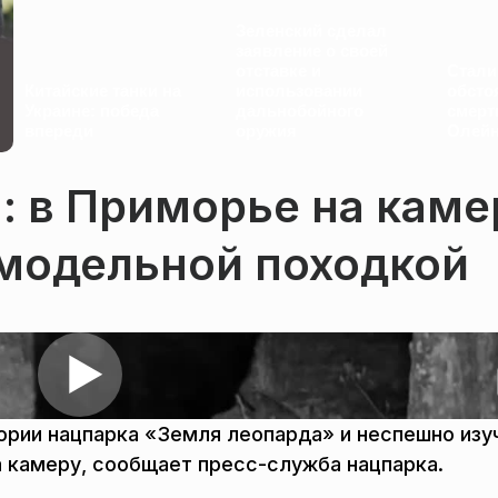
Зеленский сделал
заявление о своей
отставке и
Стали
Китайские танки на
использовании
обсто
Украине: победа
дальнобойного
смерт
впереди
оружия
Олейн
: в Приморье на каме
 модельной походкой
ории нацпарка «Земля леопарда» и неспешно изу
на камеру, сообщает пресс-служба нацпарка.