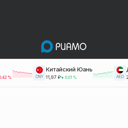
Китайский Юань
CNY
AED
11,97
₽
0.42
%
0.01
%