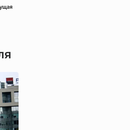
дущая
ля