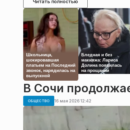
Читать полностью
Школьница,
Бледная и без
шокировавшая
макияжа: Лариса
платьем на Последний
Долина появилась
звонок, нарядилась на
на прощании
выпускной
с Олейниковым
В Сочи продолжа
16 мая 2026 12:42
ОБЩЕСТВО