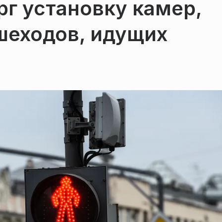
г установку камер,
еходов, идущих