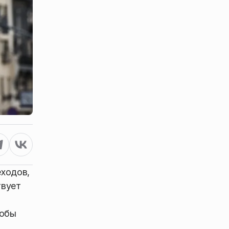
еходов,
твует
кобы