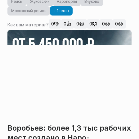
Рейсы
Жуковский
Аэропорты
Внуково
Московский регион
+ 1 тегов
👎
👍
😄
🤯
😢
😡
0
0
0
0
0
0
Как вам материал?
Воробьев: более 1,3 тыс рабочих
мест создано в Наро-