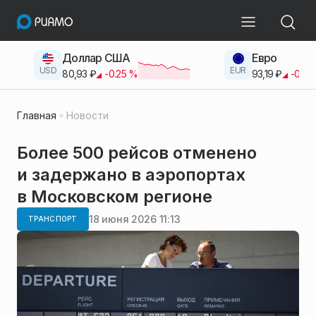
Доллар США
Евро
USD
EUR
80,93
₽
-0.25
%
93,19
₽
-0.42
Главная
Новости
Более 500 рейсов отменено
и задержано в аэропортах
в Московском регионе
18 июня 2026 11:13
ТРАНСПОРТ