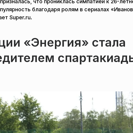
призналась, что прониклась симпатией к 26-лет
опулярность благодаря ролям в сериалах «Ивано
ет Super.ru.
ции «Энергия» стала
дителем спартакиад