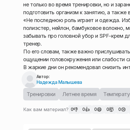
не только во время тренировки, но и заран
подготовить организм к занятию, а также 
«Не последнюю роль играет и одежда. Изб
полиэстер, нейлон, бамбуковое волокно, м
забывать про головной убор и SPF-крем д
тренер.
По его словам, также важно прислушиватьс
ощущении головокружения или слабости сл
В жаркие дни он рекомендовал снизить ин
Автор:
Надежда Малышева
Тренировки
Летнее время
Температу
Как вам материал?
👎
👍
😄
🤯
😢
0
0
0
0
0