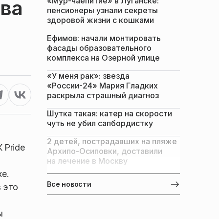
«Мур-чаепитие» в Луганске:
ева
пенсионеры узнали секреты
здоровой жизни с кошками
Ефимов: начали монтировать
фасады образовательного
комплекса на Озерной улице
«У меня рак»: звезда
«России-24» Мария Гладких
раскрыла страшный диагноз
Шутка такая: катер на скорости
чуть не убил сапбордистку
2 детей, пострадавших на пляже
 Pride
Архипо-Осиповки, доставили
на лечение в Москву
е.
Все новости
 это
ы