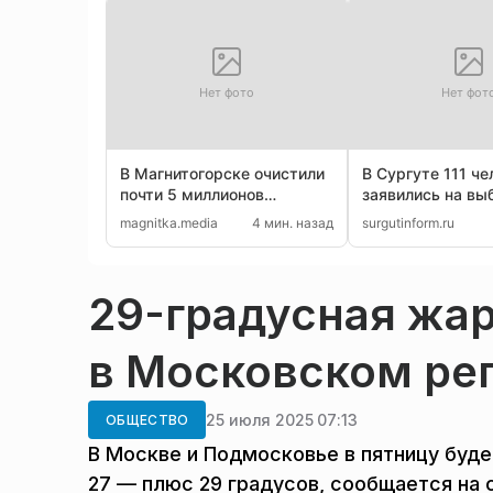
Нет фото
Нет фот
В Магнитогорске очистили
В Сургуте 111 че
почти 5 миллионов
заявились на вы
квадратных метров дорог
городскую думу
magnitka.media
4 мин. назад
surgutinform.ru
29-градусная жа
в Московском рег
25 июля 2025 07:13
ОБЩЕСТВО
В Москве и Подмосковье в пятницу буд
27 — плюс 29 градусов, сообщается на 