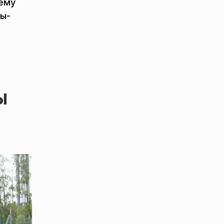
нему
вы-
ы