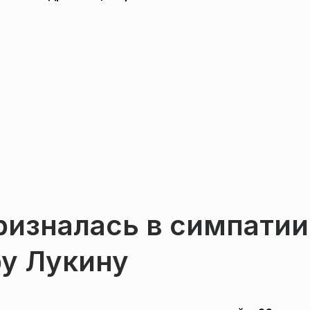
ризналась в симпатии
ру Лукину