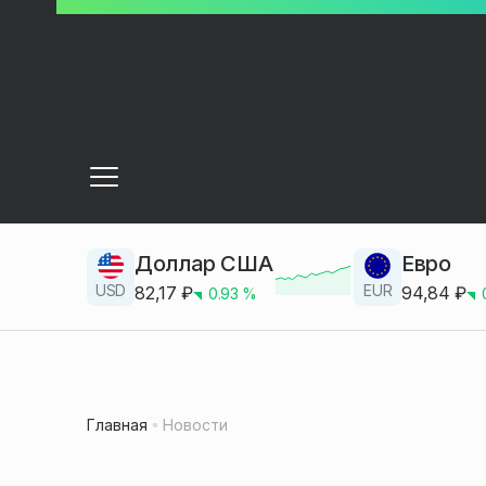
Доллар США
Евро
USD
EUR
82,17
₽
94,84
₽
0.93
%
Главная
Новости