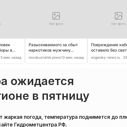
о
Нет фото
Нет фото
ловек
Разыскиваемого за сбыт
Повреждение каб
боры в
наркотиков мужчину
оставило без све
задержали в
тысяч потребите
5 мин. назад
novokuznetsk.press
10 мин. назад
angarsky-news.ru
35
Екатеринбурге
Ангарска
ра ожидается
ионе в пятницу
ет жаркая погода, температура поднимется до п
сайте Гидрометцентра РФ.