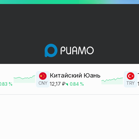
Китайский Юань
CNY
TRY
12,17
₽
0.83
%
0.84
%