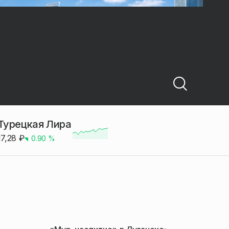
Турецкая Лира
17,28
₽
0.90
%