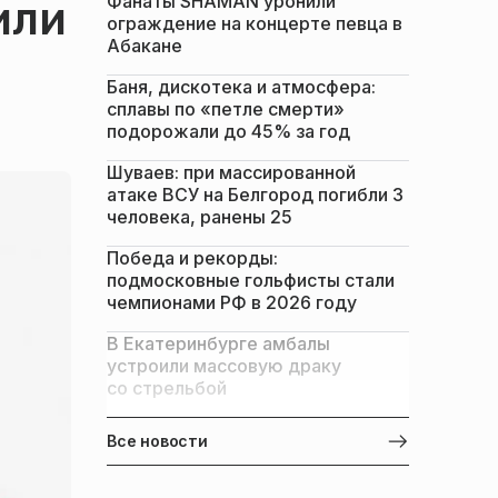
Фанаты SHAMAN уронили
или
ограждение на концерте певца в
Абакане
Баня, дискотека и атмосфера:
сплавы по «петле смерти»
подорожали до 45% за год
Шуваев: при массированной
атаке ВСУ на Белгород погибли 3
человека, ранены 25
Победа и рекорды:
подмосковные гольфисты стали
чемпионами РФ в 2026 году
В Екатеринбурге амбалы
устроили массовую драку
со стрельбой
Все новости