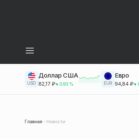
Доллар США
Евро
USD
EUR
82,17
₽
94,84
₽
0.93
%
Главная
Новости