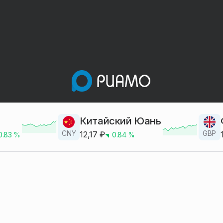
Китайский Юань
CNY
GBP
12,17
₽
0.83
%
0.84
%