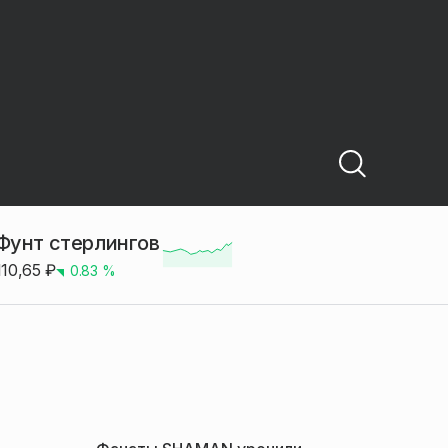
Фунт стерлингов
110,65
₽
0.83
%