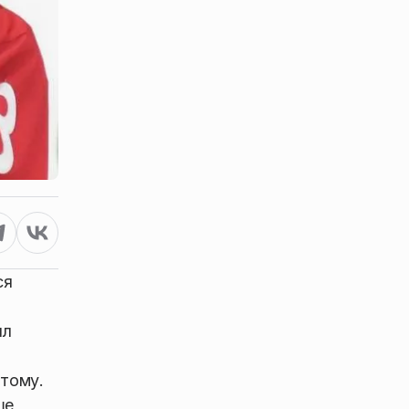
ся
ял
этому.
ше