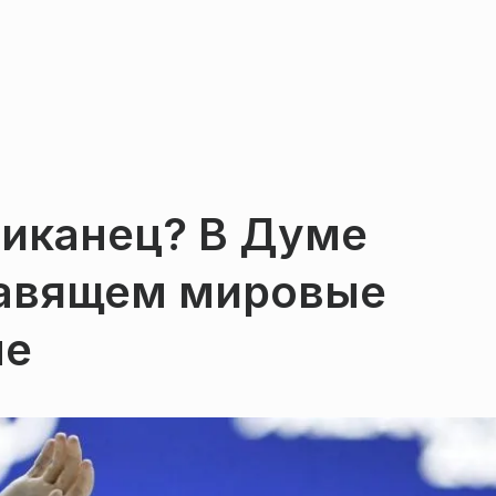
риканец? В Думе
тавящем мировые
не