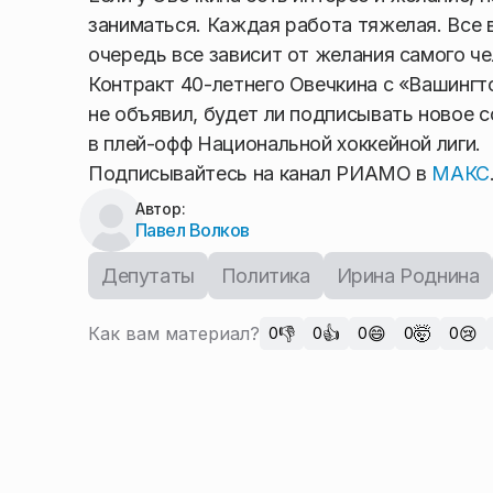
заниматься. Каждая работа тяжелая. Все 
очередь все зависит от желания самого че
Контракт 40-летнего Овечкина с «Вашингт
не объявил, будет ли подписывать новое с
в плей-офф Национальной хоккейной лиги.
Подписывайтесь на канал РИАМО в
МАКС
Автор:
Павел Волков
Депутаты
Политика
Ирина Роднина
Как вам материал?
👎
👍
😄
🤯
😢
0
0
0
0
0