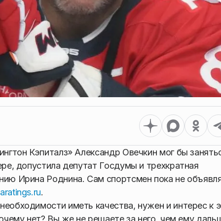
шингтон Кэпиталз» Александр Овечкин мог бы занять
ере, допустила депутат Госдумы и трехкратная
нию Ирина Роднина. Сам спортсмен пока не объявл
aratings.ru
.
необходимости иметь качества, нужен и интерес к 
почему нет? Вы же не решаете за него, чем ему даль