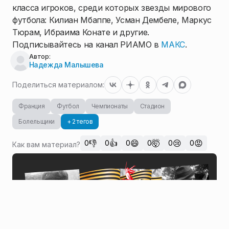
класса игроков, среди которых звезды мирового
футбола: Килиан Мбаппе, Усман Дембеле, Маркус
Тюрам, Ибраима Конате и другие.
Подписывайтесь на канал РИАМО в
МАКС
.
Автор:
Надежда Малышева
Поделиться материалом:
Франция
Футбол
Чемпионаты
Стадион
Болельщики
+ 2 тегов
👎
👍
😄
🤯
😢
😡
0
0
0
0
0
0
Как вам материал?