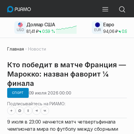
Доллар США
Евро
USD
EUR
81,41
₽
0.59
%
94,06
₽
0.93
Главная
Новости
Кто победит в матче Франция —
Марокко: назван фаворит ¼
финала
09 июля 2026 00:00
СПОРТ
Подписывайтесь на РИАМО:
9 июля в 23:00 начнется матч четвертьфинала
чемпионата мира по футболу между сборными