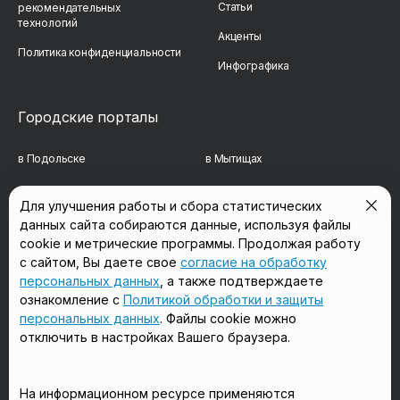
Статьи
рекомендательных
технологий
Акценты
Политика конфиденциальности
Инфографика
Городские порталы
в Подольске
в Мытищах
в Реутове
в Балашихе
Для улучшения работы и сбора статистических
данных сайта собираются данные, используя файлы
в Сергиевом Посаде
в Люберцах
cookie и метрические программы. Продолжая работу
в Красногорске
в Королёве
с сайтом, Вы даете свое
согласие на обработку
персональных данных
, а также подтверждаете
в Домодедово
в Щёлково
ознакомление с
Политикой обработки и защиты
персональных данных
. Файлы cookie можно
отключить в настройках Вашего браузера.
Мы в соцсетях
На информационном ресурсе применяются