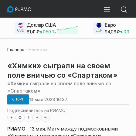
Доллар США
Евро
USD
EUR
81,41
₽
0.59
%
94,06
₽
0.93
Главная
Новости
«Химки» сыграли на своем
поле вничью со «Спартаком»
«Химки» сыграли на своем поле вничью со
«Спартаком»
13 мая 2023 16:37
СПОРТ
Подписывайтесь на РИАМО:
РИАМО - 13 мая.
Матч между подмосковными