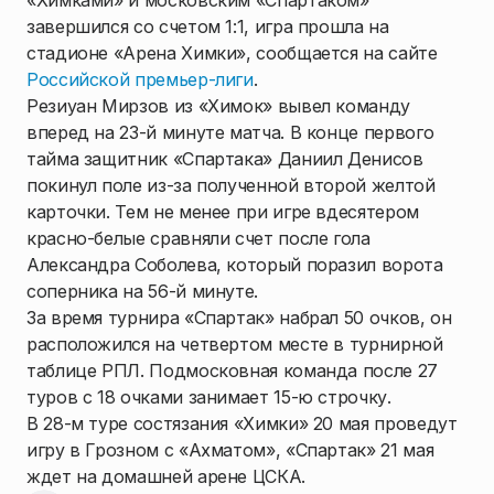
«Химками» и московским «Спартаком»
завершился со счетом 1:1, игра прошла на
стадионе «Арена Химки», сообщается на сайте
Российской премьер-лиги
.
Резиуан Мирзов из «Химок» вывел команду
вперед на 23-й минуте матча. В конце первого
тайма защитник «Спартака» Даниил Денисов
покинул поле из-за полученной второй желтой
карточки. Тем не менее при игре вдесятером
красно-белые сравняли счет после гола
Александра Соболева, который поразил ворота
соперника на 56-й минуте.
За время турнира «Спартак» набрал 50 очков, он
расположился на четвертом месте в турнирной
таблице РПЛ. Подмосковная команда после 27
туров с 18 очками занимает 15-ю строчку.
В 28-м туре состязания «Химки» 20 мая проведут
игру в Грозном с «Ахматом», «Спартак» 21 мая
ждет на домашней арене ЦСКА.