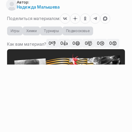
Автор:
Надежда Малышева
Поделиться материалом:
Игры
Химки
Турниры
Подмосковье
👎
👍
😄
🤯
😢
😡
0
0
0
0
0
0
Как вам материал?