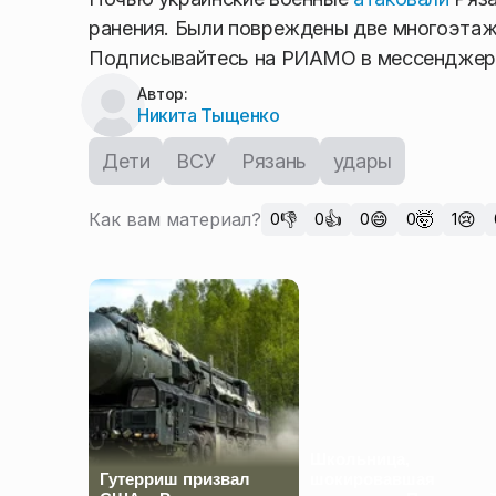
ранения. Были повреждены две многоэтаж
Подписывайтесь на РИАМО в мессендже
Автор:
Никита Тыщенко
Дети
ВСУ
Рязань
удары
Как вам материал?
👎
👍
😄
🤯
😢
0
0
0
0
1
Школьница,
Гутерриш призвал
шокировавшая