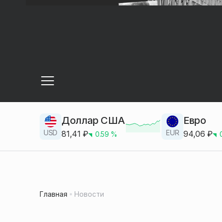
Доллар США
Евро
USD
EUR
81,41
₽
94,06
₽
0.59
%
Главная
Новости