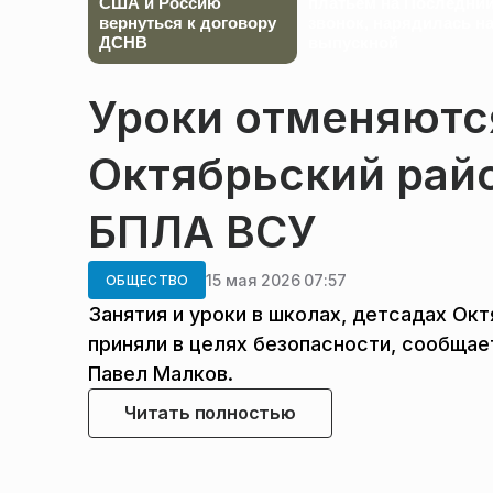
США и Россию
платьем на Последни
вернуться к договору
звонок, нарядилась н
ДСНВ
выпускной
Уроки отменяются
Октябрьский райо
БПЛА ВСУ
15 мая 2026 07:57
ОБЩЕСТВО
Занятия и уроки в школах, детсадах Ок
приняли в целях безопасности, сообщае
Павел Малков.
Читать полностью