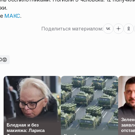
ки.
ре
МАКС
.
Поделиться материалом:
😡
0
Зелен
Бледная и без
заявл
макияжа: Лариса
отста