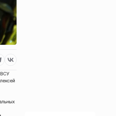
 ВСУ
Алексей
альных
и