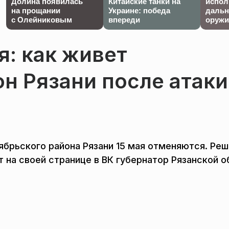
й
Долина появилась
Китайские танки на
испол
а
на прощании
Украине: победа
дальн
с Олейниковым
впереди
оружи
: как живет
н Рязани после атаки
тябрьского района Рязани 15 мая отменяются. Ре
т на своей странице в ВК губернатор Рязанской о