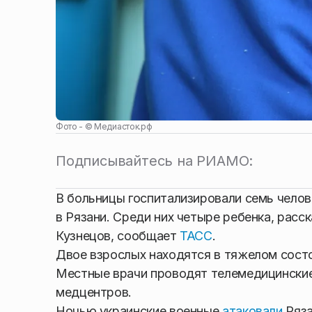
Фото - ©
Медиасток.рф
Подписывайтесь на РИАМО:
В больницы госпитализировали семь челов
в Рязани. Среди них четыре ребенка, рас
Кузнецов, сообщает
ТАСС
.
Двое взрослых находятся в тяжелом сост
Местные врачи проводят телемедицинские
медцентров.
Ночью украинские военные
атаковали
Ряза