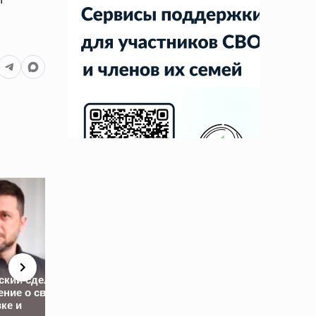
ский сделал
ение о своей
вке и
Стали известны
«Они издевали