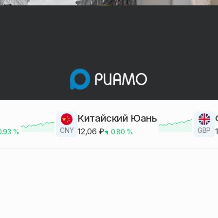
Китайский Юань
CNY
GBP
12,06
₽
0.93
%
0.80
%