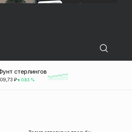
Фунт стерлингов
109,73
₽
0.83
%