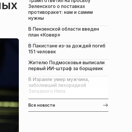
Трамп ответил на просьбу
ных
Зеленского о поставках
противоракет: нам и самим
нужны
В Пензенской области введен
план «Ковер»
В Пакистане из-за дождей погиб
151 человек
Жителю Подмосковья выписали
первый ИИ-штраф за борщевик
В Израиле умер мужчина,
заболевший лихорадкой
Западного Нила
Все новости