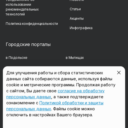
использовании
Статьи
рекомендательных
технологий
Акценты
Политика конфиденциальности
Инфографика
Городские порталы
в Подольске
в Мытищах
в Реутове
в Балашихе
Для улучшения работы и сбора статистических
данных сайта собираются данные, используя файлы
в Сергиевом Посаде
в Люберцах
cookie и метрические программы. Продолжая работу
в Красногорске
в Королёве
с сайтом, Вы даете свое
согласие на обработку
персональных данных
, а также подтверждаете
в Домодедово
в Щёлково
ознакомление с
Политикой обработки и защиты
персональных данных
. Файлы cookie можно
отключить в настройках Вашего браузера.
Мы в соцсетях