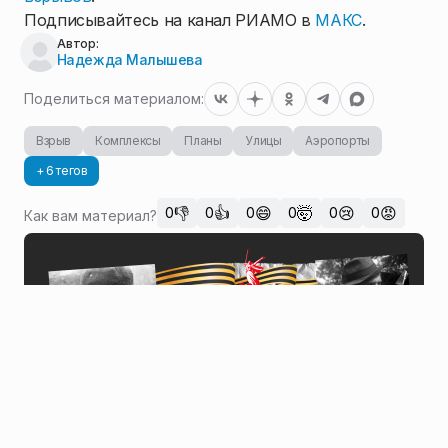
Подписывайтесь на канал РИАМО в
МАКС
.
Автор:
Надежда Малышева
Поделиться материалом:
Взрыв
Комплексы
Планы
Улицы
Аэропорты
+ 6 тегов
👎
👍
😄
🤯
😢
😡
0
0
0
0
0
0
Как вам материал?