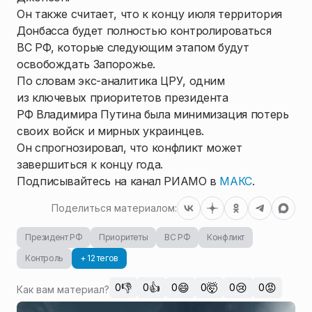
Он также считает, что к концу июля территория
Донбасса будет полностью контролироваться
ВС РФ, которые следующим этапом будут
освобождать Запорожье.
По словам экс-аналитика ЦРУ, одним
из ключевых приоритетов президента
РФ Владимира Путина была минимизация потерь
своих войск и мирных украинцев.
Он спрогнозировал, что конфликт может
завершиться к концу года.
Подписывайтесь на канал РИАМО в
МАКС
.
Поделиться материалом:
Президент РФ
Приоритеты
ВС РФ
Конфликт
Контроль
+ 12 тегов
👎
👍
😄
🤯
😢
😡
0
0
0
0
0
0
Как вам материал?