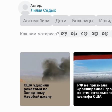
Автор:
Лилия Седых
Автомобили
Дети
Больницы
Инци
Как вам материал?
👎
👍
😄
🤯
😢
0
0
0
0
0
США ударили
РФ не признала
ракетами по
«расширение» гр
Западному
континентальног
Азербайджану
шельфа США