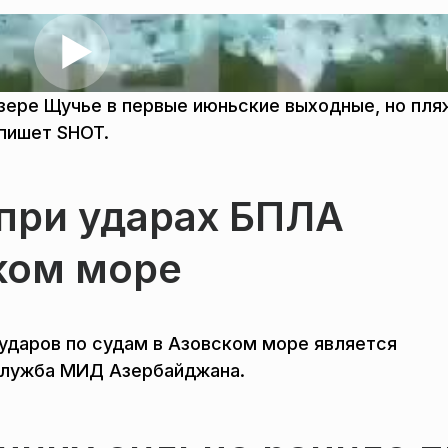
зере Щучье в первые июньские выходные, но пля
пишет SHOT.
при ударах БПЛА
ком море
 ударов по судам в Азовском море является
служба МИД Азербайджана.