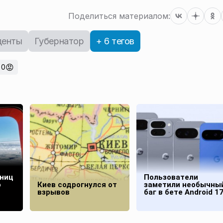
Поделиться материалом:
денты
Губернатор
+ 6 тегов
😡
0
аниц
Пользователи
о
Киев содрогнулся от
заметили необычны
взрывов
баг в бете Android 1