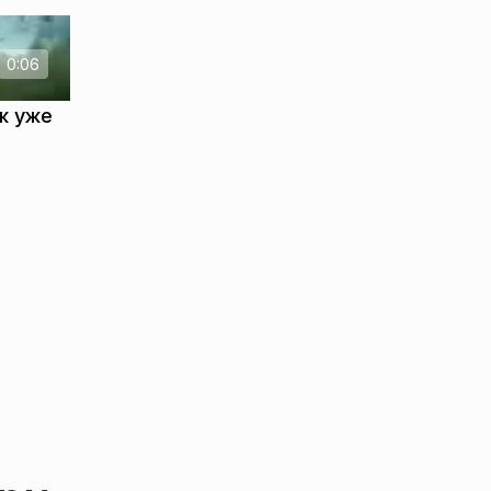
0:06
ж уже