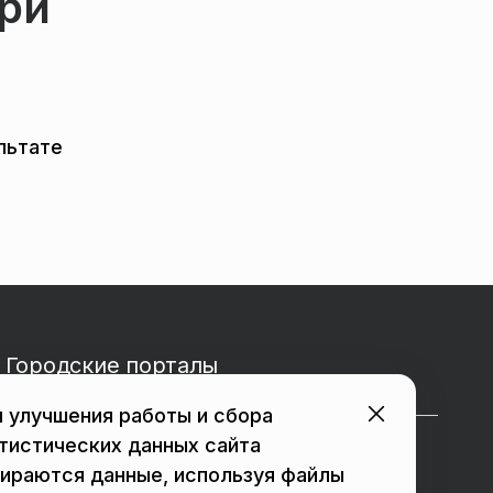
ри
льтате
Городские порталы
 улучшения работы и сбора
тистических данных сайта
в Подольске
в Мытищах
ираются данные, используя файлы