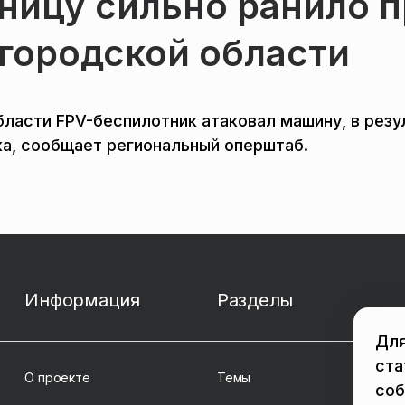
ницу сильно ранило п
лгородской области
ласти FPV-беспилотник атаковал машину, в резу
ка, сообщает региональный оперштаб.
Информация
Разделы
Для
ста
О проекте
Темы
соб