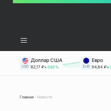
Доллар США
Евро
USD
EUR
82,17
₽
94,84
₽
0.93
%
Главная
Новости