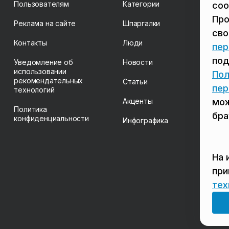
Пользователям
Категории
coo
Про
Реклама на сайте
Шпаргалки
св
Контакты
Люди
пер
под
Уведомление об
Новости
использовании
Пол
рекомендательных
Статьи
пер
технологий
Акценты
мож
Политика
бра
конфиденциальности
Инфографика
На 
пр
тех