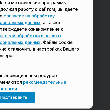
в Реутове
в Балашихе
kie и метрические программы.
должая работу с сайтом, Вы даете
в Сергиевом Посаде
в Люберцах
ое
согласие на обработку
в Красногорске
в Королёве
сональных данных
, а также
тверждаете ознакомление с
в Домодедово
в Щёлково
итикой обработки и защиты
сональных данных
. Файлы cookie
но отключить в настройках Вашего
узера.
информационном ресурсе
именяются
рекомендательные
нологии
.
Мы в соцсетях
Подтвердить