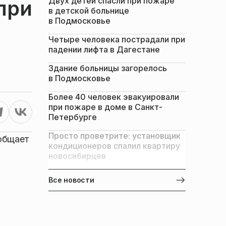
Двух детей спасли при пожаре
при
в детской больнице
в Подмосковье
Четыре человека пострадали при
падении лифта в Дагестане
Здание больницы загорелось
в Подмосковье
Более 40 человек эвакуировали
при пожаре в доме в Санкт-
Петербурге
Просто проветрите: установщик
ообщает
кондиционеров спалил квартиру
новосибирцев
Все новости