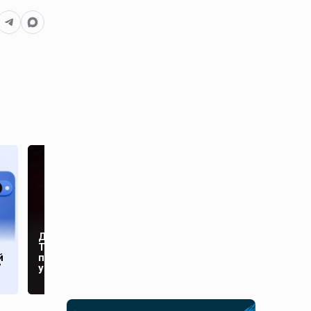
Трамп планирует
Дело убитых в
изменить
Таиланде россиян
законопроект о
й
прекратило череду
санкциях против
7
убийств
России