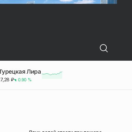
Турецкая Лира
17,28
₽
0.90
%