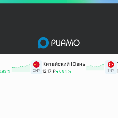
Китайский Юань
CNY
TRY
12,17
₽
0.83
%
0.84
%