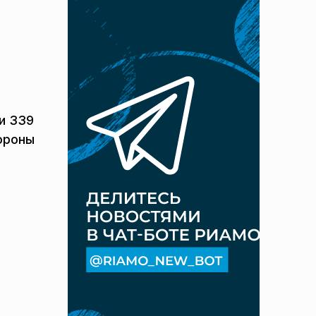
и 339
ороны