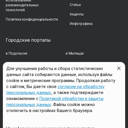
использовании
Статьи
рекомендательных
технологий
Акценты
Политика конфиденциальности
Инфографика
Городские порталы
в Подольске
в Мытищах
в Реутове
в Балашихе
Для улучшения работы и сбора статистических
данных сайта собираются данные, используя файлы
в Сергиевом Посаде
в Люберцах
cookie и метрические программы. Продолжая работу
в Красногорске
в Королёве
с сайтом, Вы даете свое
согласие на обработку
персональных данных
, а также подтверждаете
в Домодедово
в Щёлково
ознакомление с
Политикой обработки и защиты
персональных данных
. Файлы cookie можно
отключить в настройках Вашего браузера.
Мы в соцсетях