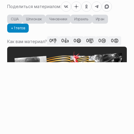
Поделиться материалом:
США
Шпионаж
Чиновники
Израиль
Иран
+ 1 тегов
👎
👍
😄
🤯
😢
😡
0
0
0
0
0
0
Как вам материал?