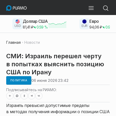
Доллар США
Евро
USD
EUR
81,41
₽
0.59
%
94,06
₽
0.93
Главная
Новости
СМИ: Израиль перешел черту
в попытках выяснить позицию
США по Ирану
06 июня 2026 23:42
ПОЛИТИКА
Подписывайтесь на РИАМО:
Израиль превысил допустимые пределы
в методах получения информации о позиции США