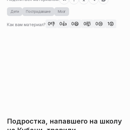
Дети
Пострадавшие
Мозг
👎
👍
😄
🤯
😢
😡
0
0
0
0
0
1
Как вам материал?
Подростка, напавшего на школу