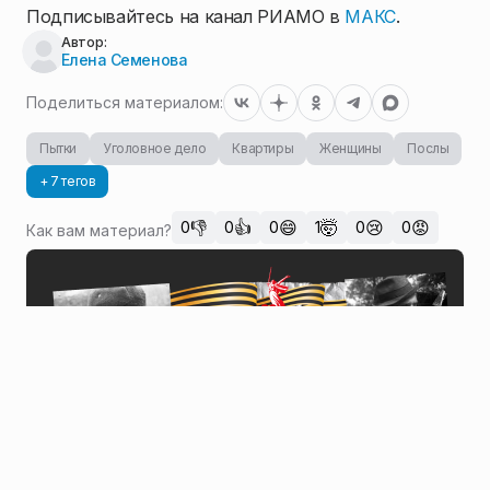
Подписывайтесь на канал РИАМО в
МАКС
.
Автор:
Елена Семенова
Поделиться материалом:
Пытки
Уголовное дело
Квартиры
Женщины
Послы
+ 7 тегов
👎
👍
😄
🤯
😢
😡
0
0
0
1
0
0
Как вам материал?