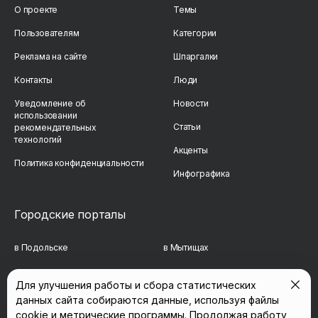
О проекте
Темы
Пользователям
Категории
Реклама на сайте
Шпаргалки
Контакты
Люди
Уведомление об
Новости
использовании
Статьи
рекомендательных
технологий
Акценты
Политика конфиденциальности
Инфографика
Городские порталы
в Подольске
в Мытищах
в Реутове
в Балашихе
Для улучшения работы и сбора статистических
данных сайта собираются данные, используя файлы
в Сергиевом Посаде
в Люберцах
cookie и метрические программы. Продолжая работу