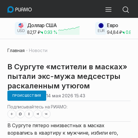
Доллар США
Евро
USD
EUR
82,17
₽
0.93
%
94,84
₽
0.83
Главная
Новости
В Сургуте «мстители в масках»
пытали экс-мужа медсестры
раскаленным утюгом
14 мая 2026 15:43
ПРОИСШЕСТВИЯ
Подписывайтесь на РИАМО:
В Сургуте пятеро неизвестных в масках
ворвались в квартиру к мужчине, избили его,