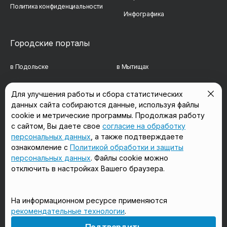
Политика конфиденциальности
Инфографика
Городские порталы
в Подольске
в Мытищах
в Реутове
в Балашихе
Для улучшения работы и сбора статистических
данных сайта собираются данные, используя файлы
в Сергиевом Посаде
в Люберцах
cookie и метрические программы. Продолжая работу
в Красногорске
в Королёве
с сайтом, Вы даете свое
согласие на обработку
персональных данных
, а также подтверждаете
в Домодедово
в Щёлково
ознакомление с
Политикой обработки и защиты
персональных данных
. Файлы cookie можно
отключить в настройках Вашего браузера.
Мы в соцсетях
На информационном ресурсе применяются
рекомендательные технологии
.
18+