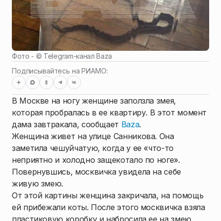
Фото - ©
Telegram-канал Baza
Подписывайтесь на РИАМО:
В Москве на ногу женщине заползла змея,
которая пробралась в ее квартиру. В этот момент
дама завтракала, сообщает
Baza
.
Женщина живет на улице Санникова. Она
заметила чешуйчатую, когда у ее «что-то
неприятно и холодно защекотало по ноге».
Повернувшись, москвичка увидела на себе
живую змею.
От этой картины женщина закричала, на помощь
ей прибежали коты. После этого москвичка взяла
пластиковую коробку и набросила ее на змею,