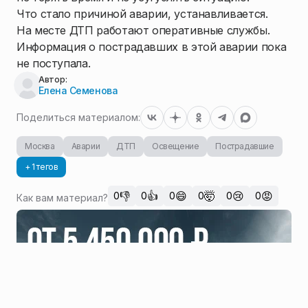
Что стало причиной аварии, устанавливается.
На месте ДТП работают оперативные службы.
Информация о пострадавших в этой аварии пока
не поступала.
Автор:
Елена Семенова
Поделиться материалом:
Москва
Аварии
ДТП
Освещение
Пострадавшие
+ 1 тегов
👎
👍
😄
🤯
😢
😡
0
0
0
0
0
0
Как вам материал?