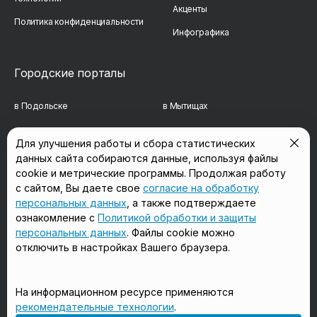
Акценты
Политика конфиденциальности
Инфографика
Городские порталы
в Подольске
в Мытищах
в Реутове
в Балашихе
Для улучшения работы и сбора статистических
данных сайта собираются данные, используя файлы
в Сергиевом Посаде
в Люберцах
cookie и метрические программы. Продолжая работу
в Красногорске
в Королёве
с сайтом, Вы даете свое
согласие на обработку
персональных данных
, а также подтверждаете
в Домодедово
в Щёлково
ознакомление с
Политикой обработки и защиты
персональных данных
. Файлы cookie можно
отключить в настройках Вашего браузера.
Мы в соцсетях
На информационном ресурсе применяются
рекомендательные технологии
.