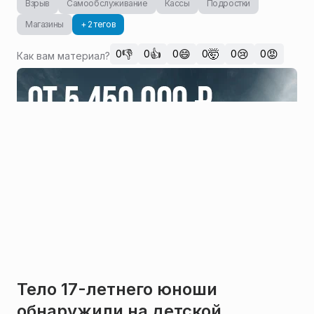
Взрыв
Самообслуживание
Кассы
Подростки
Магазины
+ 2 тегов
👎
👍
😄
🤯
😢
😡
0
0
0
0
0
0
Как вам материал?
Тело 17-летнего юноши
обнаружили на детской