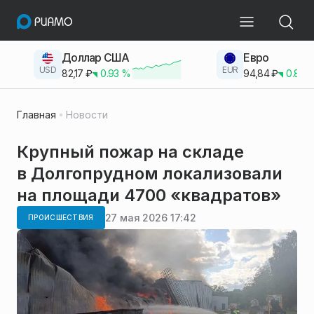
Доллар США
Евро
USD
EUR
82,17
₽
0.93
%
94,84
₽
0.83
Главная
Новости
Крупный пожар на складе
в Долгопрудном локализовали
на площади 4700 «квадратов»
27 мая 2026 17:42
ПРОИСШЕСТВИЯ