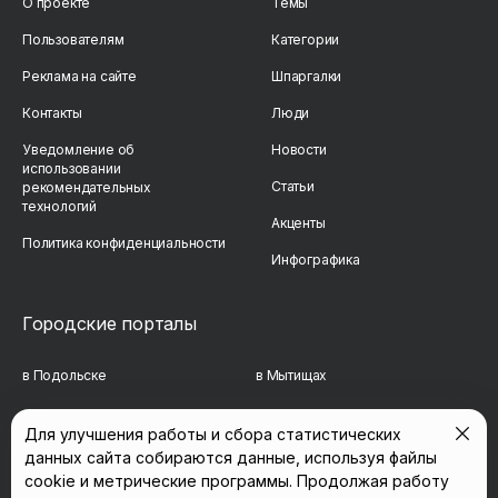
О проекте
Темы
Пользователям
Категории
Реклама на сайте
Шпаргалки
Контакты
Люди
Уведомление об
Новости
использовании
Статьи
рекомендательных
технологий
Акценты
Политика конфиденциальности
Инфографика
Городские порталы
в Подольске
в Мытищах
в Реутове
в Балашихе
Для улучшения работы и сбора статистических
данных сайта собираются данные, используя файлы
в Сергиевом Посаде
в Люберцах
cookie и метрические программы. Продолжая работу