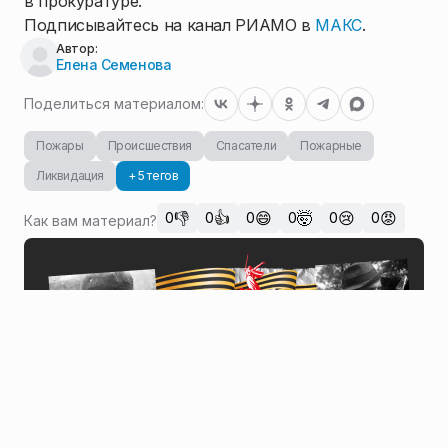
в прокуратуре.
Подписывайтесь на канал РИАМО в
МАКС
.
Автор:
Елена Семенова
Поделиться материалом:
Пожары
Происшествия
Спасатели
Пожарные
Ликвидация
+ 5 тегов
👎
👍
😄
🤯
😢
😡
0
0
0
0
0
0
Как вам материал?