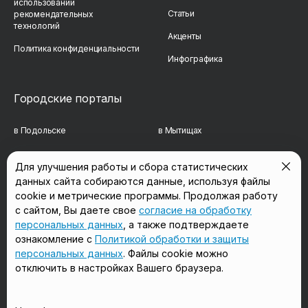
использовании
Статьи
рекомендательных
технологий
Акценты
Политика конфиденциальности
Инфографика
Городские порталы
в Подольске
в Мытищах
в Реутове
в Балашихе
Для улучшения работы и сбора статистических
данных сайта собираются данные, используя файлы
в Сергиевом Посаде
в Люберцах
cookie и метрические программы. Продолжая работу
в Красногорске
в Королёве
с сайтом, Вы даете свое
согласие на обработку
персональных данных
, а также подтверждаете
в Домодедово
в Щёлково
ознакомление с
Политикой обработки и защиты
персональных данных
. Файлы cookie можно
отключить в настройках Вашего браузера.
Мы в соцсетях