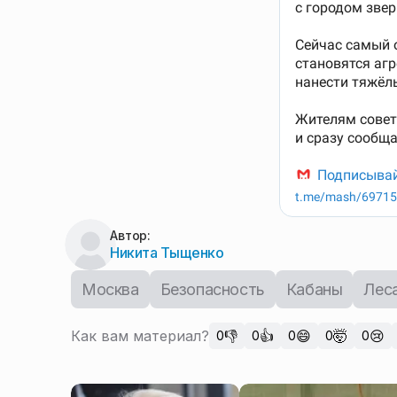
Автор:
Никита Тыщенко
Москва
Безопасность
Кабаны
Лес
Как вам материал?
👎
👍
😄
🤯
😢
0
0
0
0
0