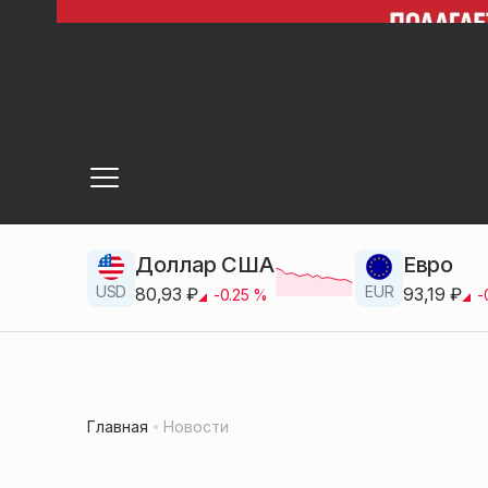
Доллар США
Евро
USD
EUR
80,93
₽
93,19
₽
-0.25
%
-
Главная
Новости