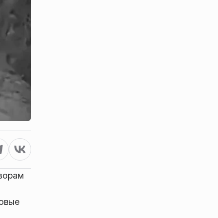
дворам
новые