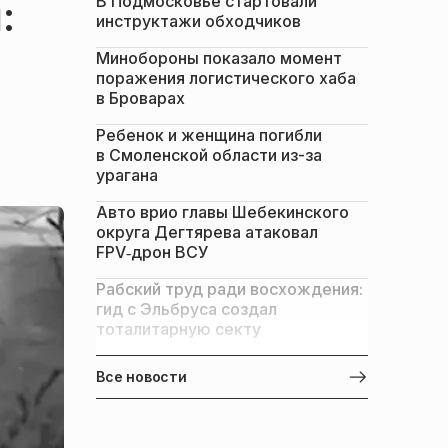
В Подмосковье стартовали
:
инструктажи обходчиков
Минобороны показало момент
поражения логистического хаба
в Броварах
Ребенок и женщина погибли
в Смоленской области из-за
урагана
Авто врио главы Шебекинского
округа Дегтярева атаковал
FPV‑дрон ВСУ
Рабский труд ради восхождения:
гид с Эльбруса создал
тоталитарную секту
Все новости