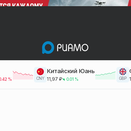
Китайский Юань
CNY
GBP
11,97
₽
0.42
%
0.01
%