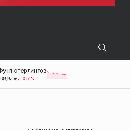
Фунт стерлингов
108,83
₽
-0.17
%