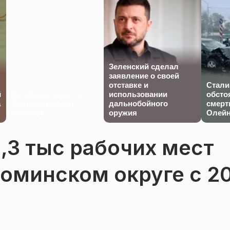
Зеленский сделал
заявление о своей
отставке и
Стали
й
Китайские танки на
использовании
обсто
а
Украине: победа
дальнобойного
смерт
впереди
оружия
Олейн
1,3 тыс рабочих мест
оминском округе с 2