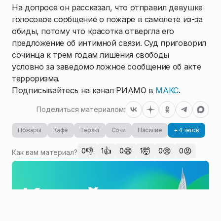
На допросе он рассказал, что отправил девушке
голосовое сообщение о пожаре в самолете из-за
обиды, потому что красотка отвергла его
предложение об интимной связи. Суд приговорил
сочинца к трем годам лишения свободы
условно за заведомо ложное сообщение об акте
терроризма.
Подписывайтесь на канал РИАМО в
МАКС
.
Поделиться материалом:
Пожары
Кафе
Теракт
Сочи
Насилие
+ 4 тегов
👎
👍
😄
🤯
😢
😡
0
1
0
1
0
0
Как вам материал?