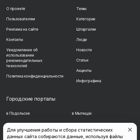
О проекте
Темы
Пользователям
Категории
Реклама на сайте
Шпаргалки
Контакты
Люди
Уведомление об
Новости
использовании
Статьи
рекомендательных
технологий
Акценты
Политика конфиденциальности
Инфографика
Городские порталы
в Подольске
в Мытищах
в Реутове
в Балашихе
Для улучшения работы и сбора статистических
данных сайта собираются данные, используя файлы
в Сергиевом Посаде
в Люберцах