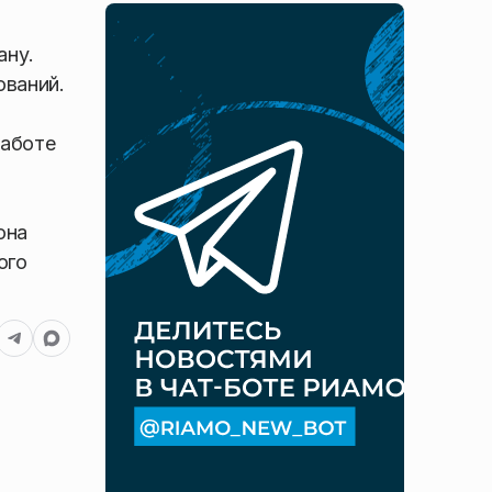
ану.
ований.
работе
она
ого