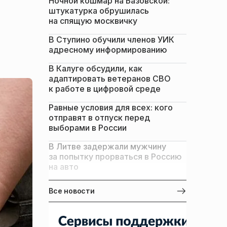
Ночной кошмар на Базовской:
штукатурка обрушилась
на спящую москвичку
В Ступино обучили членов УИК
адресному информированию
В Калуге обсудили, как
адаптировать ветеранов СВО
к работе в цифровой среде
Равные условия для всех: кого
отправят в отпуск перед
выборами в России
В Литве задержали мужчину
за попытку прорваться в Россию
на авто
Все новости