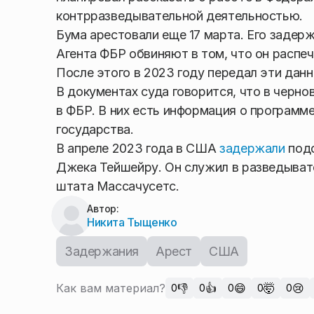
контрразведывательной деятельностью.
Бума арестовали еще 17 марта. Его задер
Агента ФБР обвиняют в том, что он распе
После этого в 2023 году передал эти дан
В документах суда говорится, что в черн
в ФБР. В них есть информация о программ
государства.
В апреле 2023 года в США
задержали
подо
Джека Тейшейру. Он служил в разведыват
штата Массачусетс.
Автор:
Никита Тыщенко
Задержания
Арест
США
Как вам материал?
👎
👍
😄
🤯
😢
0
0
0
0
0