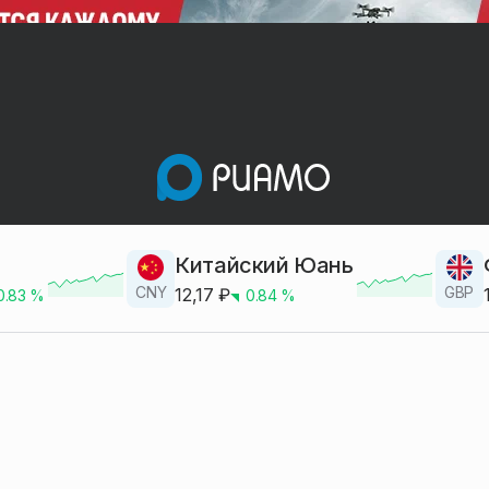
Китайский Юань
CNY
GBP
12,17
₽
0.83
%
0.84
%