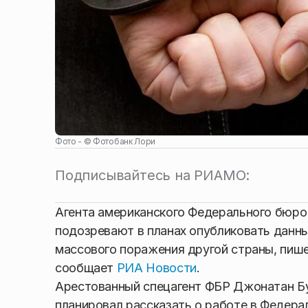
Фото - ©
Фотобанк Лори
Подписывайтесь на РИАМО:
Агента американского Федерального бюро
подозревают в планах опубликовать данны
массового поражения другой страны, пише
сообщает
РИА Новости
.
Арестованный спецагент ФБР Джонатан Бу
планировал рассказать о работе в Федер