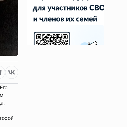
Его
ем
а,
торой