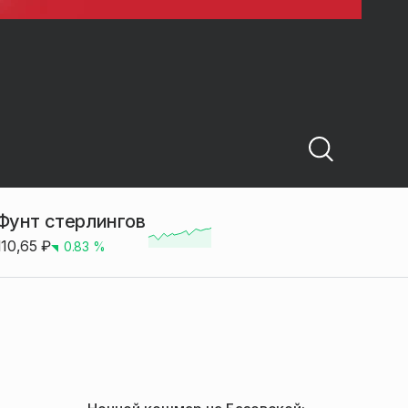
Фунт стерлингов
110,65
₽
0.83
%