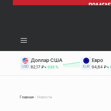
Доллар США
Евро
USD
EUR
82,17
₽
94,84
₽
0.93
%
Главная
Новости