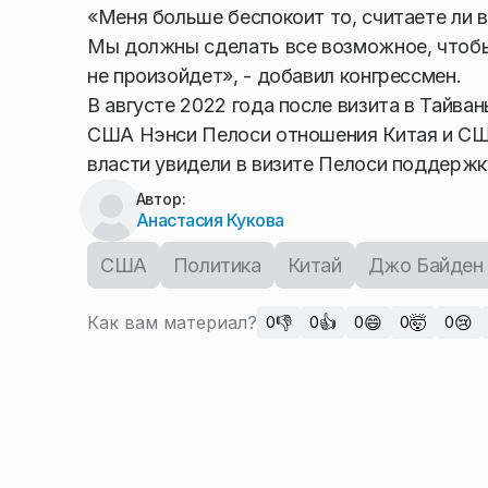
«Меня больше беспокоит то, считаете ли вы
Мы должны сделать все возможное, чтобы 
не произойдет», - добавил конгрессмен.
В августе 2022 года после визита в Тайва
США Нэнси Пелоси отношения Китая и США
власти увидели в визите Пелоси поддерж
Автор:
Анастасия Кукова
США
Политика
Китай
Джо Байден
Как вам материал?
👎
👍
😄
🤯
😢
0
0
0
0
0