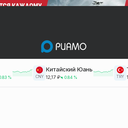
Китайский Юань
CNY
TRY
12,17
₽
0.83
%
0.84
%