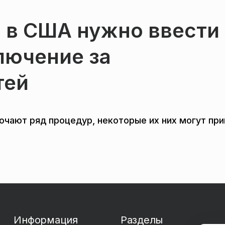
о в США нужно ввести
лючение за
тей
ючают ряд процедур, некоторые их них могут пр
Информация
Разделы