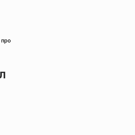
 про
л