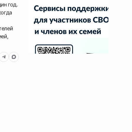
ин год.
когда
телей
ей,