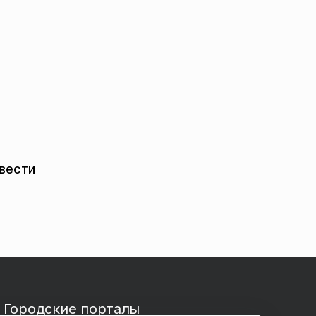
ивести
Городские порталы