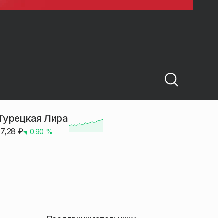
Турецкая Лира
17,28
₽
0.90
%