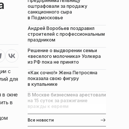
Предпринимательницу
а
оштрафовали за продажу
санкционного сыра
в Подмосковье
Андрей Воробьев поздравил
строителей с профессиональным
праздником
Решение о выдворении семьи
«веселого молочника» Уолкера
из РФ пока не принято
ии с
«Как сочно!» Жена Петросяна
показала свою фигуру
лий для
в купальнике
 в окне
В Москве бизнесмена арестовали
на 15 суток за разжигание
ить в
вражды к евреям
дом
Все новости