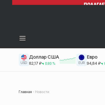
Доллар США
Евро
USD
EUR
82,17
₽
94,84
₽
0.93
%
Главная
Новости