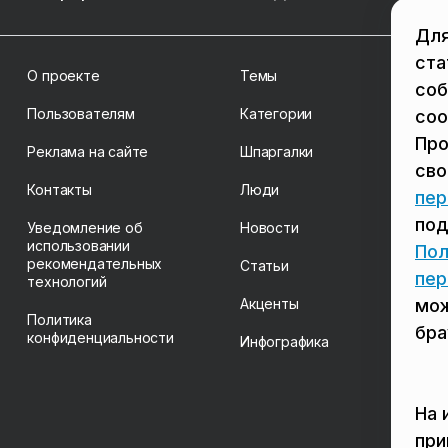
Для
ста
О проекте
Темы
соб
Пользователям
Категории
coo
Про
Реклама на сайте
Шпаргалки
св
Контакты
Люди
пер
под
Уведомление об
Новости
использовании
Пол
рекомендательных
Статьи
пер
технологий
Акценты
мож
Политика
бра
конфиденциальности
Инфографика
На 
пр