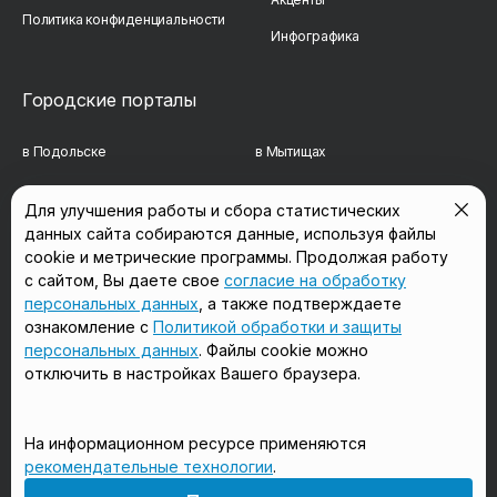
Политика конфиденциальности
Инфографика
Городские порталы
в Подольске
в Мытищах
в Реутове
в Балашихе
Для улучшения работы и сбора статистических
данных сайта собираются данные, используя файлы
в Сергиевом Посаде
в Люберцах
cookie и метрические программы. Продолжая работу
в Красногорске
в Королёве
с сайтом, Вы даете свое
согласие на обработку
персональных данных
, а также подтверждаете
в Домодедово
в Щёлково
ознакомление с
Политикой обработки и защиты
персональных данных
. Файлы cookie можно
отключить в настройках Вашего браузера.
Мы в соцсетях
На информационном ресурсе применяются
рекомендательные технологии
.
18+