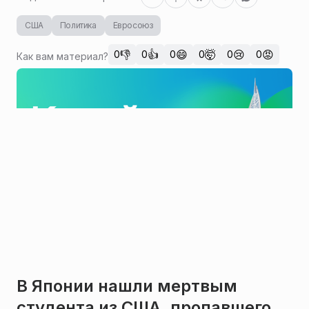
США
Политика
Евросоюз
👎
👍
😄
🤯
😢
😡
0
0
0
0
0
0
Как вам материал?
В Японии нашли мертвым
студента из США, пропавшего