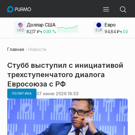
Доллар США
Евро
USD
EUR
82,17
₽
0.93
%
94,84
₽
0.83
Главная
Новости
Стубб выступил с инициативой
трехступенчатого диалога
Евросоюза с РФ
07 июня 2026 16:33
ПОЛИТИКА