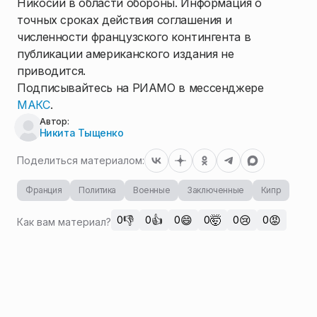
Никосии в области обороны. Информация о
точных сроках действия соглашения и
численности французского контингента в
публикации американского издания не
приводится.
Подписывайтесь на РИАМО в мессенджере
МАКС
.
Автор:
Никита Тыщенко
Поделиться материалом:
Франция
Политика
Военные
Заключенные
Кипр
👎
👍
😄
🤯
😢
😡
0
0
0
0
0
0
Как вам материал?