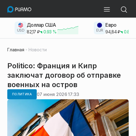
Доллар США
Евро
USD
EUR
82,17
₽
0.93
%
94,84
₽
0.83
Главная
Новости
Politico: Франция и Кипр
заключат договор об отправке
военных на остров
07 июня 2026 17:33
ПОЛИТИКА