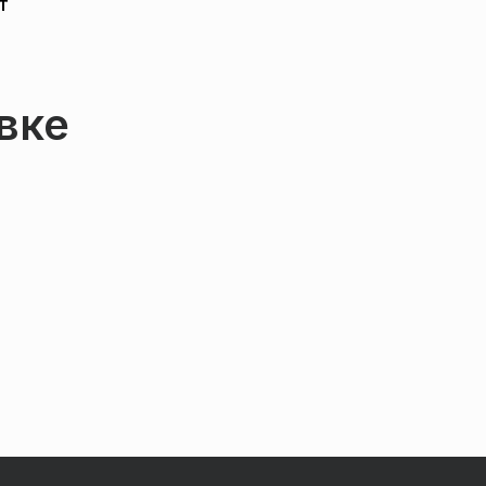
т
вке