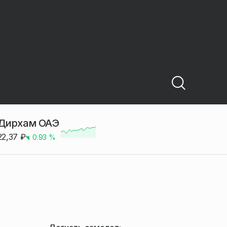
Дирхам ОАЭ
22,37
₽
0.93
%