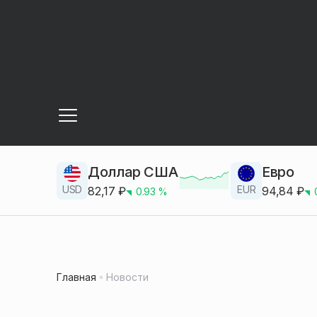
Доллар США
Евро
USD
EUR
82,17
₽
94,84
₽
0.93
%
Главная
Новости