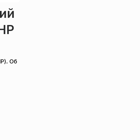
кий
НР
я
Р). Об