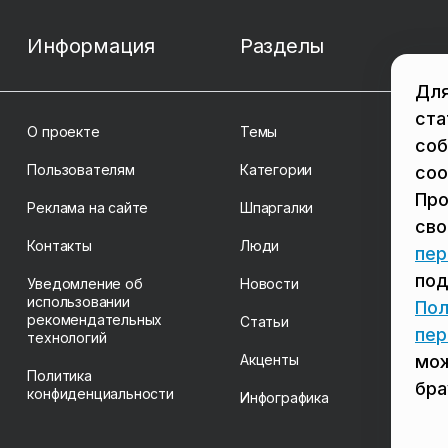
Информация
Разделы
Для
ста
О проекте
Темы
соб
Пользователям
Категории
coo
Про
Реклама на сайте
Шпаргалки
св
Контакты
Люди
пер
под
Уведомление об
Новости
использовании
Пол
рекомендательных
Статьи
пер
технологий
Акценты
мож
Политика
бра
конфиденциальности
Инфографика