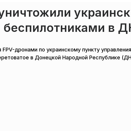
 уничтожили украинс
я беспилотниками в Д
я FPV-дронами по украинскому пункту управлени
ретоватое в Донецкой Народной Республике (ДН