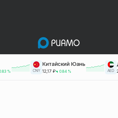
Китайский Юань
CNY
AED
12,17
₽
0.83
%
0.84
%