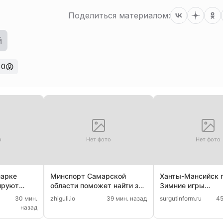
Поделиться материалом:
й
😡
0
о
Нет фото
Нет фото
парке
Минспорт Самарской
Ханты-Мансийск 
ируют
области поможет найти зал
Зимние игры
е деревья
для батутистов
паралимпийцев в 
30 мин.
zhiguli.io
39 мин. назад
surgutinform.ru
45
назад