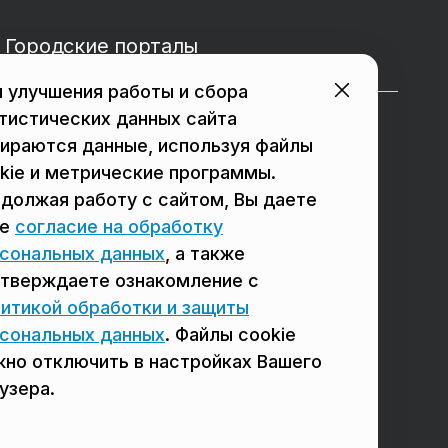
Городские порталы
 улучшения работы и сбора
тистических данных сайта
в Подольске
в Мытищах
ираются данные, используя файлы
в Реутове
в Балашихе
kie и метрические программы.
должая работу с сайтом, Вы даете
в Сергиевом Посаде
в Люберцах
ое
согласие на обработку
в Красногорске
в Королёве
сональных данных
, а также
тверждаете ознакомление с
в Домодедово
в Щёлково
итикой обработки и защиты
сональных данных
. Файлы cookie
но отключить в настройках Вашего
узера.