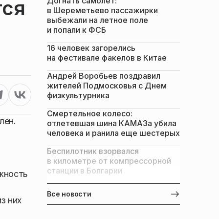
Догнать самолет:
тся
в Шереметьево пассажирки
выбежали на летное поле
и попали к ФСБ
16 человек загорелись
на фестивале факелов в Китае
Андрей Воробьев поздравил
жителей Подмосковья с Днем
физкультурника
Смертельное колесо:
лен.
отлетевшая шина КАМАЗа убила
человека и ранила еще шестерых
Беспилотник взорвался
в километре от компрессорной
станции в Болгарии
ожность
Все новости
з них