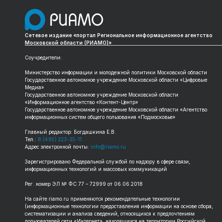
Сетевое издание «портал Региональное информационное агентство
Московской области (РИАМО)»
Соучредители:
Министерство информации и молодежной политики Московской области
Государственное автономное учреждение Московской области «Цифровые
Медиа»
Государственное автономное учреждение Московской области
«Информационное агентство «Контент-Центр»
Государственное автономное учреждение Московской области «Агентство
информационных систем общего пользования «Подмосковье»
Главный редактор: Богдашкина Е.В.
Тел.:
8 (495) 223-35-11
Адрес электронной почты:
info@riamo.ru
Зарегистрировано Федеральной службой по надзору в сфере связи,
информационных технологий и массовых коммуникаций
Рег. номер ЭЛ № ФС 77 – 72999 от 06.06.2018
На сайте riamo.ru применяются рекомендательные технологии
(информационные технологии предоставления информации на основе сбора,
систематизации и анализа сведений, относящихся к предпочтениям
пользователей сети «Интернет», находящихся на территории Российской