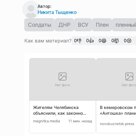
Автор:
Никита Тыщенко
Солдаты
ДНР
ВСУ
Плен
пленны
Как вам материал?
👎
👍
😄
🤯
😢
0
0
0
0
0
Нет фото
Нет фот
Жителям Челябинска
В кемеровском 
объяснили, как законно
«Антошка» план
сделать парковку во дворе
убрать аварийны
magnitka.media
11 мин. назад
novokuznetsk.press