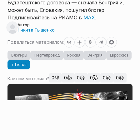
Будапештского договора — сначала Венгрия и,
может быть, Словакия, пошутил блогер.
Подписывайтесь на РИАМО в
MAX
.
Автор:
Никита Тыщенко
Поделиться материалом:
Блогеры
Нефтепровод
Россия
Венгрия
Евросоюз
+ 1 тегов
👎
👍
😄
🤯
😢
😡
0
0
0
0
0
0
Как вам материал?