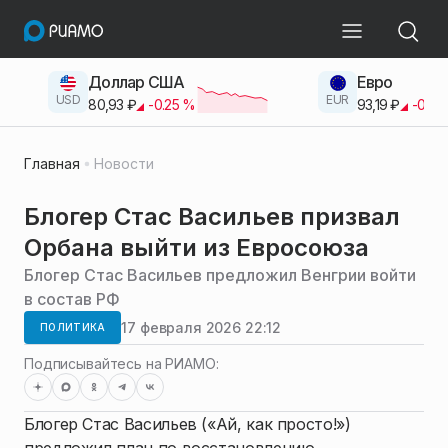
Доллар США
Евро
USD
EUR
80,93
₽
-0.25
%
93,19
₽
-0.42
Главная
Новости
Блогер Стас Васильев призвал
Орбана выйти из Евросоюза
Блогер Стас Васильев предложил Венгрии войти
в состав РФ
17 февраля 2026 22:12
ПОЛИТИКА
Подписывайтесь на РИАМО:
Блогер Стас Васильев («Ай, как просто!»)