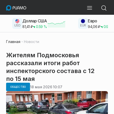
Доллар США
Евро
USD
EUR
81,41
₽
0.59
%
94,06
₽
0.93
Главная
Новости
Жителям Подмосковья
рассказали итоги работ
инспекторского состава с 12
по 15 мая
18 мая 2026 10:07
ОБЩЕСТВО