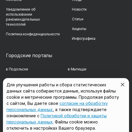
Уведомление об
Новости
использовании
Статьи
рекомендательных
технологий
Акценты
Политика конфиденциальности
Инфографика
Городские порталы
в Подольске
в Мытищах
в Реутове
в Балашихе
Для улучшения работы и сбора статистических
данных сайта собираются данные, используя файлы
в Сергиевом Посаде
в Люберцах
cookie и метрические программы. Продолжая работу
в Красногорске
в Королёве
с сайтом, Вы даете свое
согласие на обработку
персональных данных
, а также подтверждаете
в Домодедово
в Щёлково
ознакомление с
Политикой обработки и защиты
персональных данных
. Файлы cookie можно
отключить в настройках Вашего браузера.
Мы в соцсетях