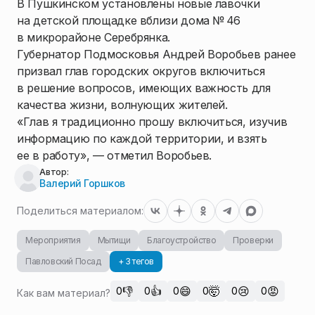
В Пушкинском установлены новые лавочки
на детской площадке вблизи дома № 46
в микрорайоне Серебрянка.
Губернатор Подмосковья Андрей Воробьев ранее
призвал глав городских округов включиться
в решение вопросов, имеющих важность для
качества жизни, волнующих жителей.
«Глав я традиционно прошу включиться, изучив
информацию по каждой территории, и взять
ее в работу», — отметил Воробьев.
Автор:
Валерий Горшков
Поделиться материалом:
Мероприятия
Мытищи
Благоустройство
Проверки
Павловский Посад
+ 3 тегов
👎
👍
😄
🤯
😢
😡
0
0
0
0
0
0
Как вам материал?