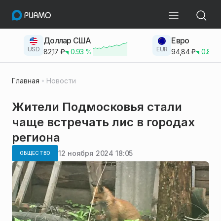
Доллар США
Евро
USD
EUR
82,17
₽
0.93
%
94,84
₽
0.83
Главная
Новости
Жители Подмосковья стали
чаще встречать лис в городах
региона
12 ноября 2024 18:05
ОБЩЕСТВО