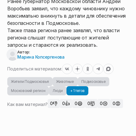
Ранее губернатор Московской области Андрей
Воробьев заявил, что каждому чиновнику нужно
максимально вникнуть в детали для обеспечения
безопасности в Подмосковье.
Также глава региона ранее заявлял, что власти
региона слышат поступающие от жителей
запросы и стараются их реализовать.
Автор:
Марина Копсергенова
Поделиться материалом:
Жители Подмосковья
Животные
Подмосковье
Московский регион
Люди
+ 1 тегов
👎
👍
😄
🤯
😢
😡
0
0
0
0
0
0
Как вам материал?