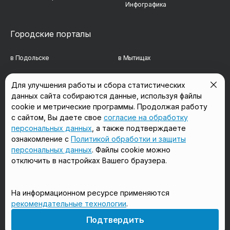
Инфографика
Городские порталы
в Подольске
в Мытищах
в Реутове
в Балашихе
Для улучшения работы и сбора статистических
данных сайта собираются данные, используя файлы
в Сергиевом Посаде
в Люберцах
cookie и метрические программы. Продолжая работу
в Красногорске
в Королёве
с сайтом, Вы даете свое
согласие на обработку
персональных данных
, а также подтверждаете
в Домодедово
в Щёлково
ознакомление с
Политикой обработки и защиты
персональных данных
. Файлы cookie можно
отключить в настройках Вашего браузера.
Мы в соцсетях
На информационном ресурсе применяются
рекомендательные технологии
.
18+
Подтвердить