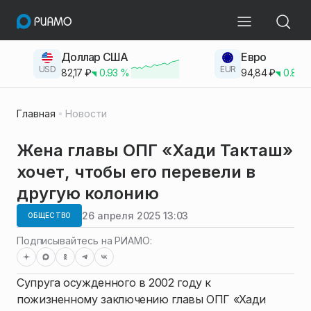
Доллар США
Евро
USD
EUR
82,17
₽
0.93
%
94,84
₽
0.83
Главная
Новости
Жена главы ОПГ «Хади Такташ»
хочет, чтобы его перевели в
другую колонию
26 апреля 2025 13:03
ОБЩЕСТВО
Подписывайтесь на РИАМО:
Супруга осужденного в 2002 году к
пожизненному заключению главы ОПГ «Хади