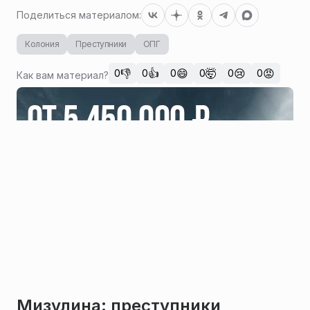
Поделиться материалом:
Колония
Преступники
ОПГ
👎
👍
😄
🤯
😢
😡
0
0
0
0
0
0
Как вам материал?
Мизулина: преступники