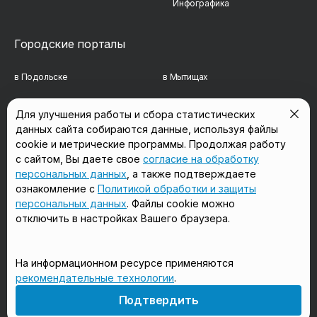
Инфографика
Городские порталы
в Подольске
в Мытищах
в Реутове
в Балашихе
Для улучшения работы и сбора статистических
данных сайта собираются данные, используя файлы
в Сергиевом Посаде
в Люберцах
cookie и метрические программы. Продолжая работу
в Красногорске
в Королёве
с сайтом, Вы даете свое
согласие на обработку
персональных данных
, а также подтверждаете
в Домодедово
в Щёлково
ознакомление с
Политикой обработки и защиты
персональных данных
. Файлы cookie можно
отключить в настройках Вашего браузера.
Мы в соцсетях
На информационном ресурсе применяются
рекомендательные технологии
.
18+
Подтвердить