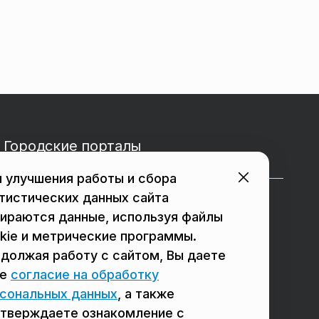
Городские порталы
 улучшения работы и сбора
тистических данных сайта
в Подольске
в Мытищах
ираются данные, используя файлы
в Реутове
в Балашихе
kie и метрические программы.
должая работу с сайтом, Вы даете
в Сергиевом Посаде
в Люберцах
ое
согласие на обработку
в Красногорске
в Королёве
сональных данных
, а также
тверждаете ознакомление с
в Домодедово
в Щёлково