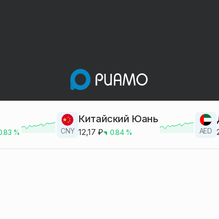
Китайский Юань
CNY
AED
12,17
₽
0.83
%
0.84
%