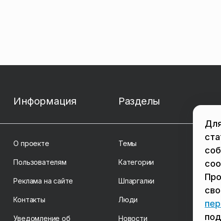
Информация
Разделы
Для
ста
О проекте
Темы
соб
Пользователям
Категории
coo
Про
Реклама на сайте
Шпаргалки
св
Контакты
Люди
пер
под
Уведомление об
Новости