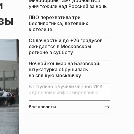
Минобороны: 397 дронов ВСУ
и
уничтожили над Россией за ночь
озы
ПВО перехватила три
беспилотника, летевших
к столице
Облачность и до +26 градусов
ожидается в Московском
регионе в субботу
Ночной кошмар на Базовской:
штукатурка обрушилась
на спящую москвичку
В Ступино обучили членов УИК
адресному информированию
Все новости