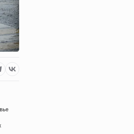
овье
х