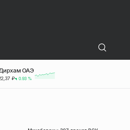
Дирхам ОАЭ
22,37
₽
0.93
%