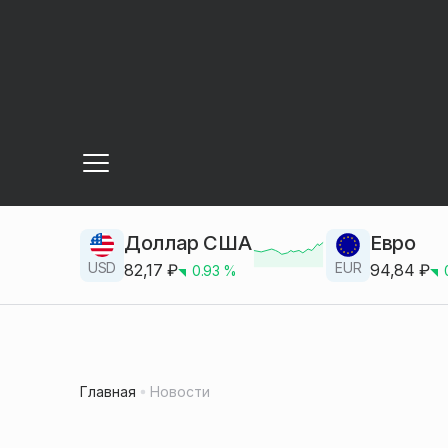
Доллар США
Евро
USD
EUR
82,17
₽
94,84
₽
0.93
%
Главная
Новости