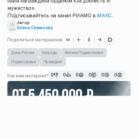
была награждена орденом «За доблесть и
мужество».
Подписывайтесь на канал РИАМО в
МАКС
.
Автор:
Елена Семенова
Поделиться материалом:
День России
Награды
Жители Подмосковья
Подмосковье
Президент
👎
👍
😄
🤯
😢
😡
0
0
0
0
0
0
Как вам материал?