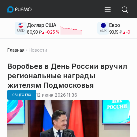
Доллар США
Евро
USD
EUR
80,93
₽
-0.25
%
93,19
₽
-0.42
Главная
Новости
Воробьев в День России вручил
региональные награды
жителям Подмосковья
12 июня 2026 11:36
ОБЩЕСТВО