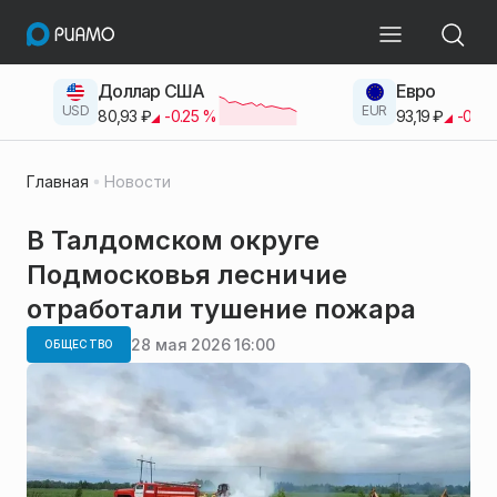
Доллар США
Евро
USD
EUR
80,93
₽
-0.25
%
93,19
₽
-0.42
Главная
Новости
В Талдомском округе
Подмосковья лесничие
отработали тушение пожара
28 мая 2026 16:00
ОБЩЕСТВО