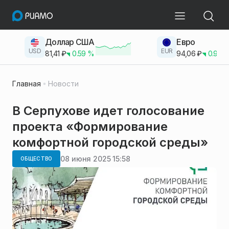
Доллар США
Евро
USD
EUR
81,41
₽
0.59
%
94,06
₽
0.93
Главная
Новости
В Серпухове идет голосование
проекта «Формирование
комфортной городской среды»
08 июня 2025 15:58
ОБЩЕСТВО