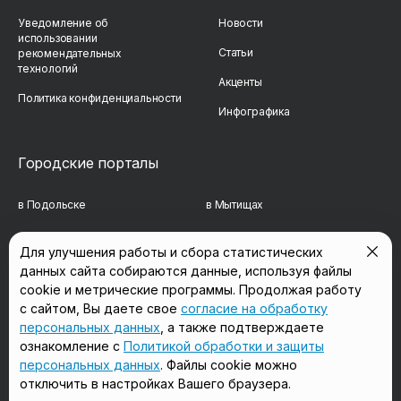
Уведомление об
Новости
использовании
Статьи
рекомендательных
технологий
Акценты
Политика конфиденциальности
Инфографика
Городские порталы
в Подольске
в Мытищах
в Реутове
в Балашихе
Для улучшения работы и сбора статистических
данных сайта собираются данные, используя файлы
в Сергиевом Посаде
в Люберцах
cookie и метрические программы. Продолжая работу
в Красногорске
в Королёве
с сайтом, Вы даете свое
согласие на обработку
персональных данных
, а также подтверждаете
в Домодедово
в Щёлково
ознакомление с
Политикой обработки и защиты
персональных данных
. Файлы cookie можно
отключить в настройках Вашего браузера.
Мы в соцсетях