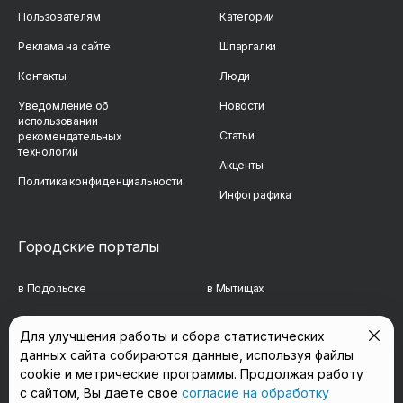
Пользователям
Категории
Реклама на сайте
Шпаргалки
Контакты
Люди
Уведомление об
Новости
использовании
Статьи
рекомендательных
технологий
Акценты
Политика конфиденциальности
Инфографика
Городские порталы
в Подольске
в Мытищах
в Реутове
в Балашихе
Для улучшения работы и сбора статистических
данных сайта собираются данные, используя файлы
в Сергиевом Посаде
в Люберцах
cookie и метрические программы. Продолжая работу
в Красногорске
в Королёве
с сайтом, Вы даете свое
согласие на обработку