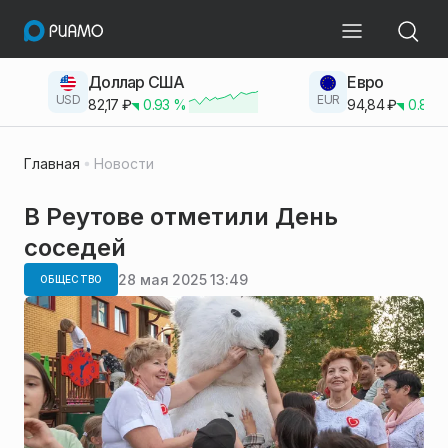
Доллар США
Евро
USD
EUR
82,17
₽
0.93
%
94,84
₽
0.83
Главная
Новости
В Реутове отметили День
соседей
28 мая 2025 13:49
ОБЩЕСТВО