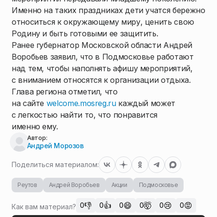
Именно на таких праздниках дети учатся бережно
относиться к окружающему миру, ценить свою
Родину и быть готовыми ее защитить.
Ранее губернатор Московской области Андрей
Воробьев заявил, что в Подмосковье работают
над тем, чтобы наполнять афишу мероприятий,
с вниманием относятся к организации отдыха.
Глава региона отметил, что
на сайте
welcome.mosreg.ru
каждый может
с легкостью найти то, что понравится
именно ему.
Автор:
Андрей Морозов
Поделиться материалом:
Реутов
Андрей Воробьев
Акции
Подмосковье
👎
👍
😄
🤯
😢
😡
0
0
0
0
0
0
Как вам материал?