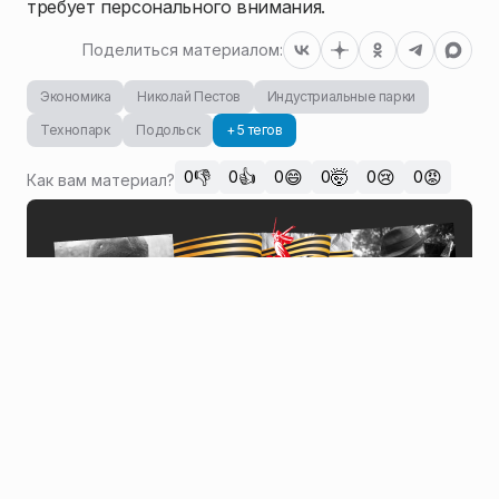
требует персонального внимания.
Поделиться материалом:
Экономика
Николай Пестов
Индустриальные парки
Технопарк
Подольск
+ 5 тегов
👎
👍
😄
🤯
😢
😡
0
0
0
0
0
0
Как вам материал?